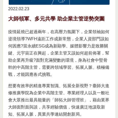
2022.02
23
大師領軍、多元共學 助企業主管逆勢突圍
疫情延燒已超過兩年，在高壓力氛圍下，企業領袖如何
逆境領導?WFH遠距工作成新常態，企業人資部門該如
何因應?當永續ESG成為新顯學、媒體影響力是致勝關
鍵、元宇宙正在興起，企業主管又該如何超前佈署，幫
助企業再升級?面對充滿變數的環境，身為社會中堅骨
幹的中高階主管，需要跨領域學習、拓展人脈、積極備
戰，才能因應各式挑戰。
想要有效率的精進專業智識、拓展全新視野？臺師大進
修推廣學院為企業中高階主管、專業經理人以及一般社
會大眾推出最具能量的「師拓大師管理班」，藉由業界
大師面對面與談，共享經驗價值，快速廣泛地汲取新
知、拓展人脈，異業共學連結開創新局。