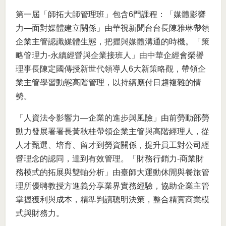
第一屆「師拓大師管理班」包含6門課程：「媒體影響
力—面對媒體建立關係」由華視新聞台台長陳雅琳帶領
企業主管認識媒體生態，把握與媒體溝通的時機。「策
略管理力-永續經營與企業接班人」由中華企經會榮譽
理事長陳定國傳授新世代領導人6大新策略觀，帶領企
業主管學習動態高階管理，以持續應付日趨複雜的情
勢。
「人資法令影響力—企業的進步與風險」由前勞動部勞
動力發展署署長黃秋桂帶領企業主管與高階經理人，從
人才甄選、培育、留才到勞資關係，提升員工對公司經
營理念的認同，達到有效管理。「財務行銷力-商業財
務模式的拓展與雙軸分析」由臺師大運動休閒與餐旅管
理所優聘教授方進義分享業界實務經驗，協助企業主管
掌握獲利與成本，精準判讀聰明決策，整合精實商業模
式與財務力。