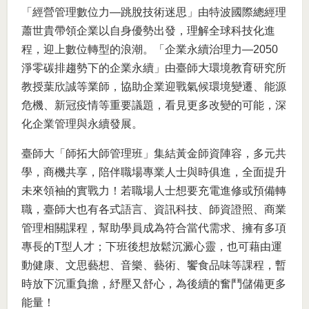
「經營管理數位力—跳脫技術迷思」由特波國際總經理
蕭世貴帶領企業以自身優勢出發，理解全球科技化進
程，迎上數位轉型的浪潮。「企業永續治理力—2050
淨零碳排趨勢下的企業永續」由臺師大環境教育研究所
教授葉欣誠等業師，協助企業迎戰氣候環境變遷、能源
危機、新冠疫情等重要議題，看見更多改變的可能，深
化企業管理與永續發展。
臺師大「師拓大師管理班」集結黃金師資陣容，多元共
學，商機共享，陪伴職場專業人士與時俱進，全面提升
未來領袖的實戰力！若職場人士想要充電進修或預備轉
職，臺師大也有各式語言、資訊科技、師資證照、商業
管理相關課程，幫助學員成為符合當代需求、擁有多項
專長的T型人才；下班後想放鬆沉澱心靈，也可藉由運
動健康、文思藝想、音樂、藝術、饗食品味等課程，暫
時放下沉重負擔，紓壓又舒心，為後續的奮鬥儲備更多
能量！