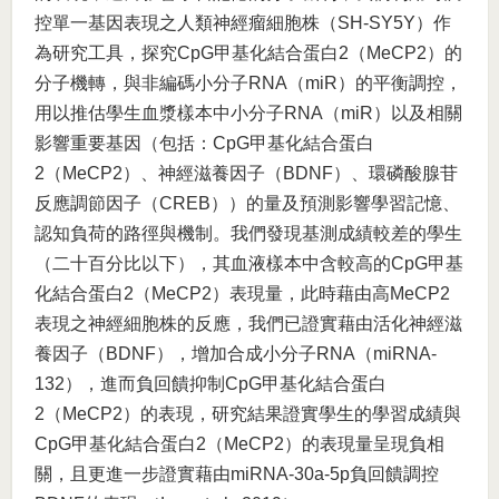
控單一基因表現之人類神經瘤細胞株（SH-SY5Y）作
為研究工具，探究CpG甲基化結合蛋白2（MeCP2）的
分子機轉，與非編碼小分子RNA（miR）的平衡調控，
用以推估學生血漿樣本中小分子RNA（miR）以及相關
影響重要基因（包括：CpG甲基化結合蛋白
2（MeCP2）、神經滋養因子（BDNF）、環磷酸腺苷
反應調節因子（CREB））的量及預測影響學習記憶、
認知負荷的路徑與機制。我們發現基測成績較差的學生
（二十百分比以下），其血液樣本中含較高的CpG甲基
化結合蛋白2（MeCP2）表現量，此時藉由高MeCP2
表現之神經細胞株的反應，我們已證實藉由活化神經滋
養因子（BDNF），增加合成小分子RNA（miRNA-
132），進而負回饋抑制CpG甲基化結合蛋白
2（MeCP2）的表現，研究結果證實學生的學習成績與
CpG甲基化結合蛋白2（MeCP2）的表現量呈現負相
關，且更進一步證實藉由miRNA-30a-5p負回饋調控