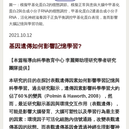
圖一：模擬甲基化蛋白2的穩態調節。模擬正常與患病大腦中甲基化
蛋白2與合成小分子RNA的穩態調控，甲基化蛋白2通過合成小分子
RNA，活化神經滋養因子正負平衡調控甲基化蛋白表現，進而影響
大腦記憶與學習功能。
2021.10
12
基因遺傳如何影響記憶學習?
【本篇報導由科學教育中心 李麗卿助理研究學者研究
團隊提供】
本研究的目的在探討表觀遺傳因素如何影響學習記憶與
科學學習。過去研究顯示，遺傳因素影響科學學習大約
佔了60％的變異（Polmin & Haworth, 2008），然
而，最近研究顯示基因與環境交互作用（表觀遺傳），
可能是影響大腦發育、大腦可塑性以及學習行為最主要
的因素：環境因子可活化細胞內信號通路，改變表觀遺
傳基因的狀態。而表觀遺傳基因會透過神經生理影響神