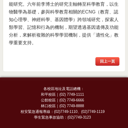
能研究。六年前李博士的研究主軸轉至科學教育，以生
物醫學為基礎，參與科學教育相關的ECNG（教育、認
知心理學、神經科學、基因體學）跨領域研究，探索人
類學習、記憶和行為的機制，期望透過基因遺傳及功能
分析，來解析複雜的科學學習機制，提供「適性化」教
學重要支持。
回上一頁
各校區地址及電話總機：
和平校區
｜
(02) 7749-1111
公館校區
｜
(02) 7749-6666
林口校區
｜
(02) 7749-8888
校安緊急通報專線：
(02)7749-1110
、
(02)7749-1119
學生緊急事故協助：
(02)7749-3123