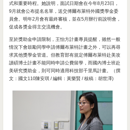
式和重要時程。她說明，面試日期會在今年8月23日，
9月就會公布提名名單，送交傅爾布萊特外國獎學金委
員會。明年2月會有最終審核，並在5月辦行前說明會，
促成各獎金得主交流機會。
至於獎助金申請限制，王怡方計畫專員提醒，雖然一般
情況下會鼓勵同學申請傅爾布萊特計畫之外，可以再尋
求其他獎學金管道。但教育部有規定傅爾布萊特赴美攻
讀碩博士計畫不能同時申請公費留學，而國內博士班赴
美研究獎助金，則可同時適用科技部千里馬計畫。（撰
文：國文110陳安琪 / 編輯：黃樂賢 / 核稿：胡世澤)