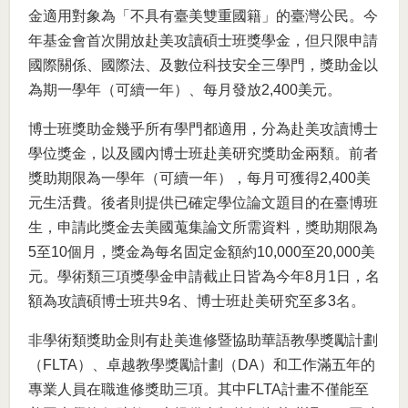
金適用對象為「不具有臺美雙重國籍」的臺灣公民。今
年基金會首次開放赴美攻讀碩士班獎學金，但只限申請
國際關係、國際法、及數位科技安全三學門，獎助金以
為期一學年（可續一年）、每月發放2,400美元。
博士班獎助金幾乎所有學門都適用，分為赴美攻讀博士
學位獎金，以及國內博士班赴美研究獎助金兩類。前者
獎助期限為一學年（可續一年），每月可獲得2,400美
元生活費。後者則提供已確定學位論文題目的在臺博班
生，申請此獎金去美國蒐集論文所需資料，獎助期限為
5至10個月，獎金為每名固定金額約10,000至20,000美
元。學術類三項獎學金申請截止日皆為今年8月1日，名
額為攻讀碩博士班共9名、博士班赴美研究至多3名。
非學術類獎助金則有赴美進修暨協助華語教學獎勵計劃
（FLTA）、卓越教學獎勵計劃（DA）和工作滿五年的
專業人員在職進修獎助三項。其中FLTA計畫不僅能至