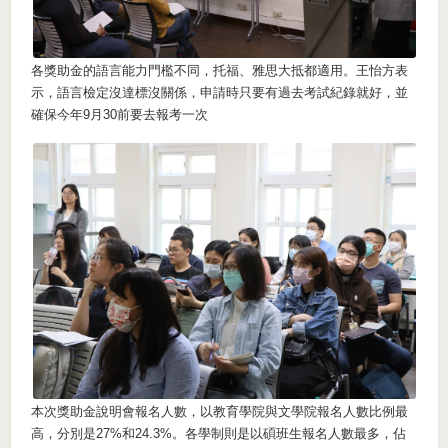
各獎助金的語言能力門檻不同，托福、雅思大抵都適用。王怡方表
示，語言檢定沒達標沒關係，申請時只要有過去考試紀錄就好，並
確保今年9月30前要去報考一次
本次獎助金說明會報名人數，以教育學院與文學院報名人數比例最
高，分別是27%和24.3%。各學制則是以碩班生報名人數最多，佔