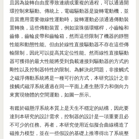
且因為旋轉自由度導致連續或重複的過程，可以通過開
環控制來驅動。傳統上，電磁驅動器是旋轉電動機，並
且當應用需要做線性運動時，旋轉運動必須通過傳動裝
置轉換，這些傳動裝置，例如滾珠循環螺桿，小齒輪和
齒條，齒輪皮帶和齒輪箱，然而這些限制了機器的靜態
性能和動態性能。但由於線性直接驅動器不存在這些傳
輸限制，因此可以提高其定位性能。然而線性直接驅動
器可獲得的最大性能將受到負載連接到驅動器的方式的
剛性以及控制器特性的限制。為解決此問題，非接觸式
之磁浮傳動系統將是一種可行的方式，本研究設計之非
接觸式磁浮系統通過在同一平面上產生懸浮力和側向力
來實現物體的空間運動，如圖一所示。
有鑑於磁懸浮系統本質上是天生不穩定的結構，因此要
達到本研究的設計需求，控制器的設計是一項重要且必
不可少的任務。再者，本研究使用近似擬合曲線構造了
磁推力模型，並在一些假設的基礎上推導得出了系統整