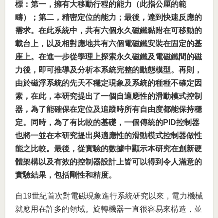
標：第一，擁有大移動行程的能力（此指公厘的範
疇）；第二，精密定位的能力；最後，達到快速反應的
需求。在此系統中，共有六個永久磁鐵黏附在可移動的
載台上，以及相對應地共有六個電磁鐵安裝在固定的基
座上。在進一步從學理上探索永久磁鐵及電磁鐵間的磁
力後，即可推導及分析本系統完整的動態模型。再則，
由於磁浮系統的先天不穩定現象及系統的種種不確定因
素，在此，本研究提出了一個自適應性的滑動模式控制
器，為了能確保在定位及追蹤時所有自由度都能保持穩
定。同時，為了有比較的基礎，一個傳統的PID控制器
也將一並在本研究提出與適應性的滑動模式控制器做性
能之比較。最後，從實驗的數據中顯示本研究在創新硬
體架構以及有效的控制器設計上皆可以得到令人滿意的
實驗結果，包括剛性和精度。
自19世紀首次對電磁現象進行系統研究以來，電力機械
就應用在許多的領域。旋轉機器一直很容易來構造，並