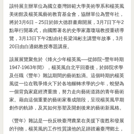
該特展主辦單位為國立臺灣師範大學美術學系和楊英風
美術館及楊英風藝術教育基金會，協辦單位為豐年社，
將於3月6日－25日於師大德群畫廊開展，3月7日下午2
點舉行開幕式，由國際著名的史學家蕭瓊瑞教授重磅導
覽，3月13日下午2點由社長梁鴻彬主講豐年故事，3月
20日由白適銘教授專題講座。
該展展覽聚焦於《烽火少年楊英風──從師院~豐年時期
1947-1963年間》，楊英風自北平回臺後，於師院求學
及任職《豐年》雜誌期間的藝術點滴。這個時期的楊英
風從一位在戰爭烽火下於各地輾轉求學的少年，蛻變為
一個背負家庭經濟重擔，努力走向藝術道路的青年藝術
家。藉由這個重要的藝術家養成階段，呈現楊英風早期
創作的軌跡，及其如何形塑及開創後來的藝術新風格。
《豐年》雜誌是一份反映臺灣農業在美援下復甦和發展
的刊物，楊英風的工作性質讓他的足跡踏遍臺灣鄉土，