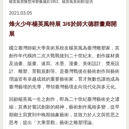
楊英風替陳慧坤塑像攝於1953。楊英風美術館/提供
2021.03
05
烽火少年楊英風特展 3/6於師大德群畫廊開
展
國立臺灣師範大學美術系校友楊英風為臺灣雕塑家，其
創作年代橫跨二次大戰戰後到二十世紀末。創作媒材廣
及油畫、版畫、速寫、水墨、漫畫、美術設計、獎座設
計、雕塑、景觀規劃等。是臺灣戰後在藝術創作與藝術
理論皆有卓越成就的重要藝術家，育才無數也讓他成為
臺灣藝壇的先導，帶領臺灣藝壇走向現代化與多元化。
回顧楊英風一生之創作，即為二十世紀臺灣藝術史之濃
縮；其勇於嘗試創新的精神，藝術創作風格多變，從早
期鄉土寫實到中晚期抽象藝術，並致力於人文與哲思之
思考，提出「大乘景觀」藝術之雕塑理論。