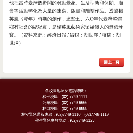
他把當時臺灣鄉野間的勞動景象、生活型態和休閒、廟
會等活動轉化為大量的速寫、版畫和雕塑作品。透過楊
英風《豐年》時期的創作，這些五、六O年代臺灣整體
鄉村社會的總紀實，是楊英風藝術家留給後人的無價珍
寶。（資料來源：經濟日報 / 編輯：胡世澤 / 核稿：胡
世澤）
回上一頁
各校區地址及電話總機：
和平校區
｜
(02) 7749-1111
公館校區
｜
(02) 7749-6666
林口校區
｜
(02) 7749-8888
校安緊急通報專線：
(02)7749-1110
、
(02)7749-1119
學生緊急事故協助：
(02)7749-3123