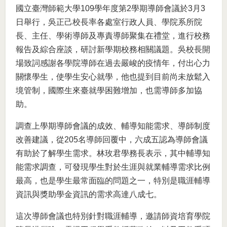
國立臺灣師範大學109學年度第2學期導師會議於3月3
日舉行，吳正己校長率各處室行政人員、學院系所院
長、主任、學術導師及專責導師聚集在禮堂，進行校務
報告及綜合座談，研討新學期校務相關議題。吳校長開
場致詞感謝各學院導師在過去嚴峻的疫情年，付出心力
關懷學生，使學生安心就學，他也提到目前尚未放鬆入
境管制，國際生來臺就學困難增加，也需導師多加協
助。
調查上學期導師會議的成效、輔導知能需求、導師制度
改善建議，從205名導師回覆中，六成五認為導師會議
有助於了解學生需求。林玫君學務長表示，其中輔導知
能需求調查，可發現學生對於生涯與就業輔導需求比例
最高，也是學生最常面臨的問題之一，特別是職涯輔導
資訊與獎助學金資訊的需求高達八成七。
這次導師會議也特別針對職涯輔導，邀請師資培育學院