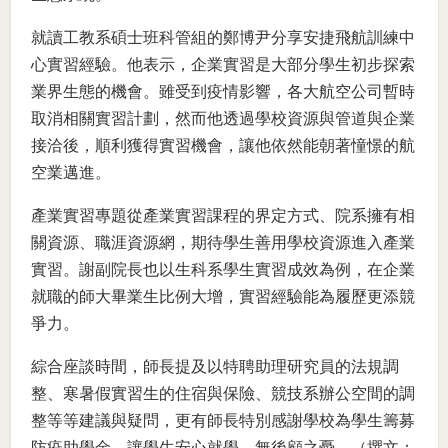
就讀工教系碩士班科管組的鄭博尹分享安捷飛航訓練中
心實習經驗。他表示，企業實習是大部分學生初步探索
業界生態的機會。雖受到疫情影響，各大航空公司暫時
取消相關實習計劃，然而他透過學校資源與管道與企業
接洽後，順利獲得實習機會，讓他依然能朝著憧憬的航
空業邁進。
產業實習專題從產業實習課程的界定方式、院系擁有相
關資源、職涯資源網，期待學生善用學校資源進入產業
實習。謝副院長也以生科系學生實習成效為例，在企業
就職的師大畢業生比例大增，實習經驗能為履歷更添競
爭力。
綜合座談時間，師長提及以特聘助理研究員的法規調
整、寒暑假實習生的住宿與保險、競技系辦公空間的調
整等等建議與疑問，更有師長特別感謝學校為學生籌募
防疫助學金，讓學生安心就學，無後顧之憂。（撰文：