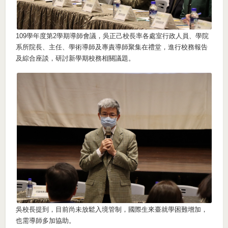
109學年度第2學期導師會議，吳正己校長率各處室行政人員、學院
系所院長、主任、學術導師及專責導師聚集在禮堂，進行校務報告
及綜合座談，研討新學期校務相關議題。
吳校長提到，目前尚未放鬆入境管制，國際生來臺就學困難增加，
也需導師多加協助。