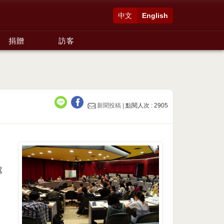
中文
English
捐贈
訪客
新聞投稿 |
點閱人次 : 2905
處