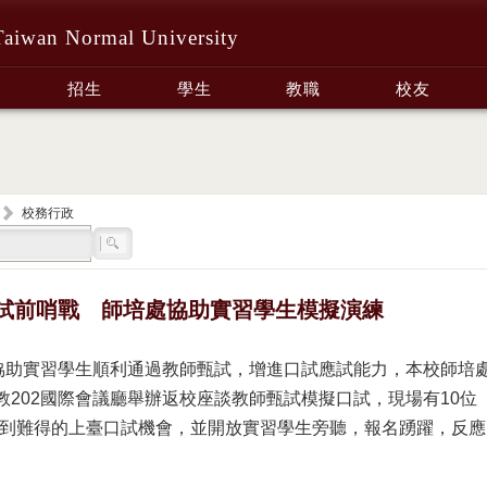
Taiwan Normal University
招生
學生
教職
校友
校務行政
試前哨戰 師培處協助實習學生模擬演練
協助實習學生順利通過教師甄試，增進口試應試能力，本校師培
假教202國際會議廳舉辦返校座談教師甄試模擬口試，現場有10位
到難得的上臺口試機會，並開放實習學生旁聽，報名踴躍，反應