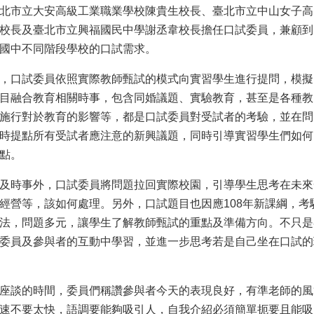
北市立大安高級工業職業學校陳貴生校長、臺北市立中山女子高
校長及臺北市立興福國民中學謝丞韋校長擔任口試委員，兼顧到
國中不同階段學校的口試需求。
，口試委員依照實際教師甄試的模式向實習學生進行提問，模擬
目融合教育相關時事，包含同婚議題、實驗教育，甚至是各種教
施行對於教育的影響等，都是口試委員對受試者的考驗，並在問
時提點所有受試者應注意的新興議題，同時引導實習學生們如何
點。
及時事外，口試委員將問題拉回實際校園，引導學生思考在未來
經營等，該如何處理。另外，口試題目也因應108年新課綱，
法，問題多元，讓學生了解教師甄試的重點及準備方向。不只是
委員及參與者的互動中學習，並進一步思考若是自己坐在口試的
座談的時間，委員們稱讚參與者今天的表現良好，有準老師的風
速不要太快，語調要能夠吸引人，自我介紹必須簡單扼要且能吸