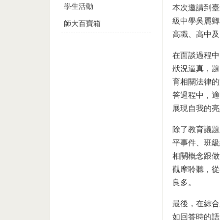
學生活動
本次邀請到臺
級中學吳麗卿
師大百寶箱
高職、高中及
在面談過程中
狀況逼真，題
育相關法律的
答過程中，適
展現自我的亮
除了教育議題
平事件、班級
相關概念跟做
觀摩聆聽，從
良多。
最後，在綜合
如回答時的語