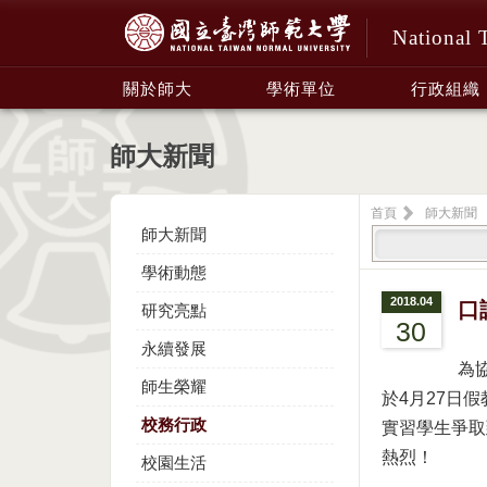
National 
:::
關於師大
學術單位
行政組織
師大新聞
首頁
師大新聞
師大新聞
學術動態
2018.04
口
研究亮點
30
永續發展
為
師生榮耀
於4月27日
校務行政
實習學生爭取
熱烈！
校園生活