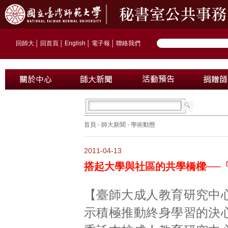
回師大
│
回首頁
│
English
│
電子報
│
聯絡我們
首頁
›
師大新聞
›
學術動態
2011-04-13
搭起大學與社區的共學橋樑──「
【臺師大成人教育研究中
示積極推動終身學習的決