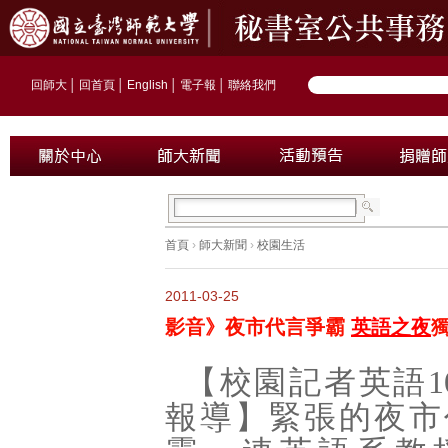
回師大
│
回首頁
│
English
│
電子報
│
聯絡我們
首頁
›
師大新聞
›
校園生活
2011-03-25
影音》夜市代言爭霸
英語之夜
【校園記者英語
1
報導】緊張的夜市