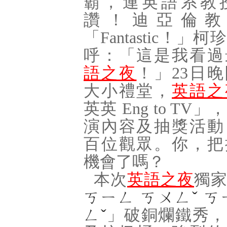
霸，連英語系教
讚！迪亞倫教
「
Fantastic
！」柯珍
呼：「這是我看過
語之夜
！」
23
日晚
大小禮堂，
英語之
英英
Eng to TV
」，
演內容及抽獎活動
百位觀眾。你，把
機會了嗎？
本次
英語之夜
獨
ㄎㄧㄥ ㄎㄨㄥˇ ㄎ
ㄥˇ
」破銅爛鐵秀，