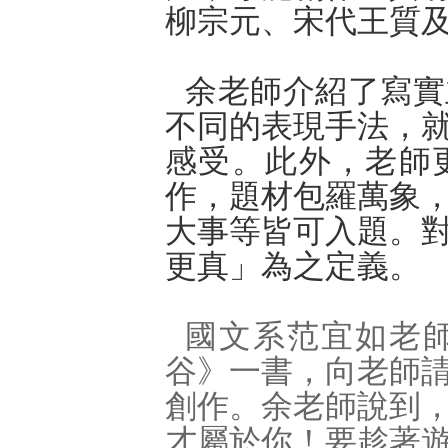
柳宗元、宋代王質
余
老師介紹了寫實
不同的表現手法，
感受。此外，老師
作，題材包羅萬象
大事等皆可入題。
更真」為之定義。
國文系
范宜如
老
谷》一書，
向
老師
創作。
余
老師說到
才屬於你！要趁著