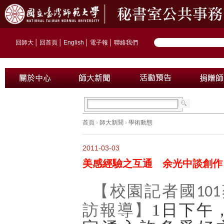
回師大
│
回首頁
│
English
│
電子報
│
聯絡我們
首頁
›
師大新聞
›
學術動態
2011-03-03
美感經驗之互通 余光中談創作
校園記者國
【
101
訪報導】
1
日下午