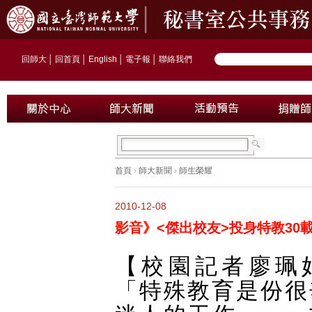
回師大
│
回首頁
│
English
│
電子報
│
聯絡我們
首頁
›
師大新聞
›
師生榮耀
2010-12-08
影音》<傑出校友>投身特教30
【校園記者廖珮
「特殊教育是份很