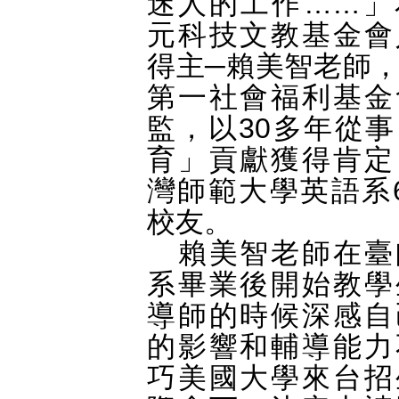
迷人的工作……」
元科技文教基金會
得主─賴美智老師
第一社會福利基金
監，以
30
多年從事
育」貢獻獲得肯定
灣師範大學英語系
校友
。
賴美智老師在臺
系畢業後開始教學
導師的時候深感自
的影響和輔導能力
巧美國大學來台招