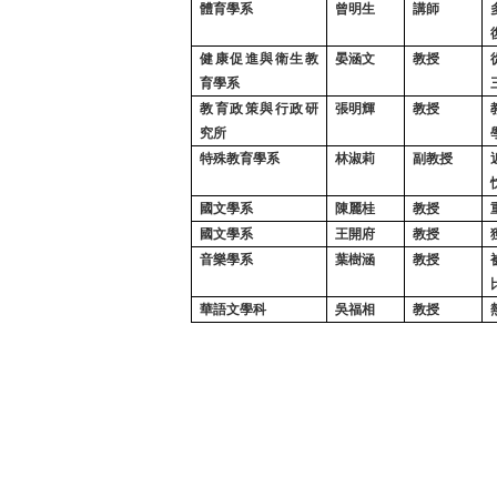
體育學系
曾明生
講師
健康促進與衛生教
晏涵文
教授
育學系
教育政策與行政研
張明輝
教授
究所
特殊教育學系
林淑莉
副教授
國文學系
陳麗桂
教授
國文學系
王開府
教授
音樂學系
葉樹涵
教授
華語文學科
吳福相
教授