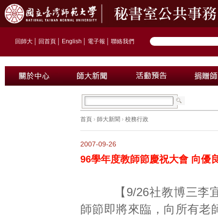
回師大
│
回首頁
│
English
│
電子報
│
聯絡我們
首頁
›
師大新聞
›
校務行政
2007-09-26
96學年度教師節慶祝大會 向優
【9/26社教博三李
師節即將來臨，向所有老