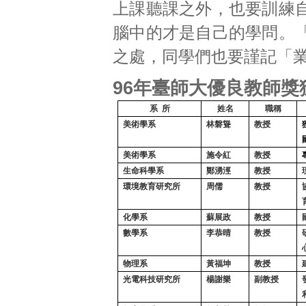
上課聽課之外，也要訓練
腦中的才是自己的學問。
之處，同學們也要謹記「
96
年臺師大優良教師獎
系
所
姓
名
職
稱
美術學系
林磐聳
教授
美術學系
施令紅
教授
生命科學系
鄭湧涇
教授
環境教育研究所
周儒
教授
化學系
蘇展政
教授
數學系
李恭晴
教授
物理系
黃福坤
教授
光電科技研究所
楊謝樂
副教授