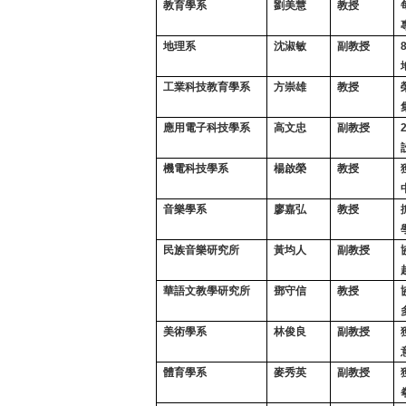
教育學系
劉美慧
教授
地理系
沈淑敏
副教授
工業科技教育學系
方崇雄
教授
應用電子科技學系
高文忠
副教授
機電科技學系
楊啟榮
教授
音樂學系
廖嘉弘
教授
民族音樂研究所
黃均人
副教授
華語文教學研究所
鄧守信
教授
美術學系
林俊良
副教授
體育學系
麥秀英
副教授