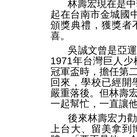
林壽宏現在是中華
起在台南市金城國
頒獎典禮，獲獎者
喜。
吳誠文曾是亞運
1971年台灣巨人
冠軍盃時，擔任第
回來，學校已經開
嚴重落後。但林壽
一起幫忙，一直讓
後來林壽宏力勸
上台大、留美拿到