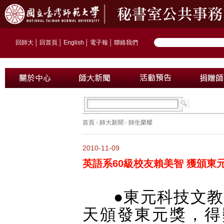
回師大
│
回首頁
│
English
│
電子報
│
聯絡我們
首頁
›
師大新聞
›
師生榮耀
2010-11-09
英語系60級校友賴美智 獲頒東
●東元科技文教
天頒發東元獎，得