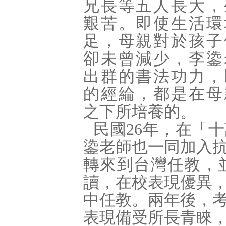
兄長等五人長大，
艱苦。即使生活環
足，母親對於孩子
卻未曾減少，李鍌
出群的書法功力，
的經綸，都是在母
之下所培養的。
民國
26
年，在「十
鍌老師也一同加入
轉來到台灣任教，
讀，在校表現優異
中任教。兩年後，
表現備受所長青睞