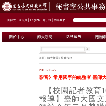
回師大
│
回首頁
│
English
│
電子報
│
聯絡我們
首頁
›
師大新聞
›
校務行政
2010-06-22
影音》常用國字的統整者 臺師
【校園記者教育
1
報導】臺師大國文