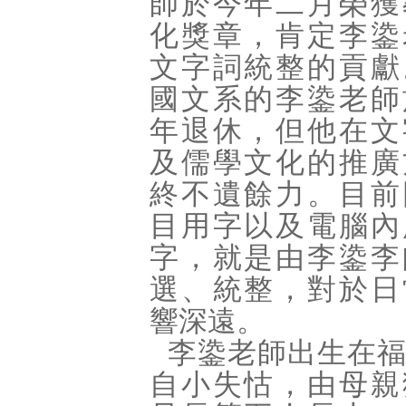
師於今年二月榮獲
化獎章，肯定
李鍌
文字詞統整的貢獻
國文系的
李鍌
老師
年退休，但他在文
及儒學文化的推廣
終不遺餘力。目前
目用字以及電腦內
字，就是由李鍌李
選、統整，對於日
響深遠。
李鍌老師出生在
自小失怙，由母親