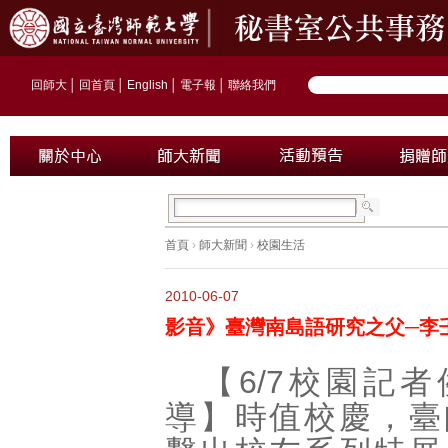
回師大
│
回首頁
│
English
│
電子報
│
聯絡我們
首頁
›
師大新聞
›
校園生活
2010-06-07
影音》臺灣南島語研究之父─李
【6/7校園記者
導】時值校慶，臺