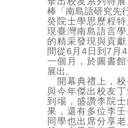
擊出校友系列特展
棒「南島語研究先
癸院士學思歷程特
現臺灣南島語言學
的精采發現與貢獻
間從6月4日到7月
一個月，於圖書館
展出。
開幕典禮上，校
與今年傑出校友丁
到場，盛讚李院士
果，還有多位李壬
同學也出席分享老