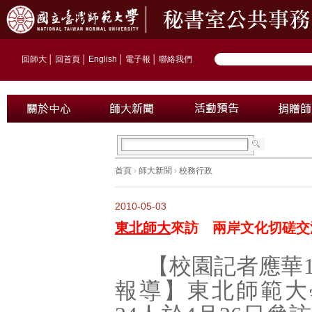
回師大
│
回首頁
│
English
│
電子報
│
聯絡我們
首頁
›
師大新聞
›
校務行政
2010-05-03
東北師大
來訪 兩岸文化切磋交
【校園記者應華
報導】
東北師範大