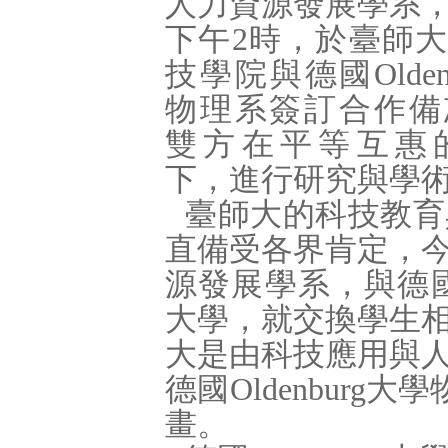
人力資源發展學系
下午
2
時，於臺師大
技學院與德國
Olde
物理系簽訂合作備
雙方在平等互惠
下，進行研究與學
臺師大的科技教育
直備受各界肯定，
源發展學系，與德
大學，就交換學生
大是由科技應用與
德國
Oldenburg
大學
畫。