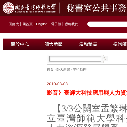
回師大
│
回首頁
│
English
│
電子報
│
聯絡我們
首頁
›
師大新聞
›
學術動態
2010-03-03
影音》臺師大科技應用與人力資源
【3/3公關室孟繁
立臺灣師範大學科