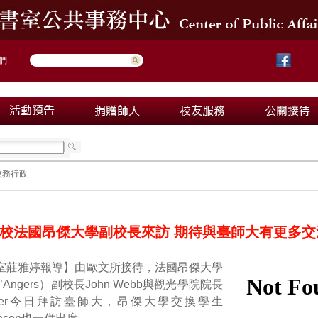
們
校務行政
校法國昂傑大學副校長來訪 期待與臺師大有更多交
關室莊雅婷報導】由歐文所接待，法國昂傑大學
té d’Angers）副校長John Webb與觀光學院院長
e Violier今日拜訪臺師大，昂傑大學交換學生