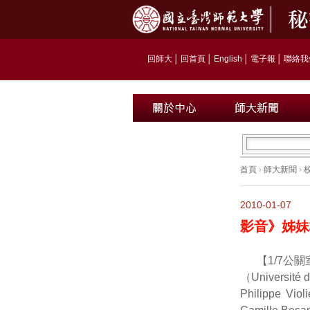
回師大
│
回首頁
│
English
│
電子報
│
聯絡我
首頁
›
師大新聞
›
2010-01-07
影音》姊妹
【1/7公
（Universi
Philipp