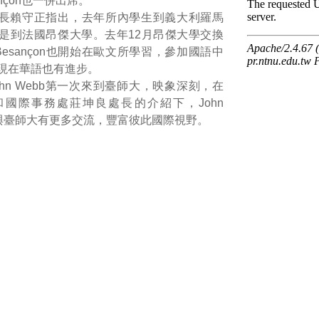
esançon也一併出席。
長賴守正指出，去年所內學生到義大利羅馬
是到法國昂傑大學。去年12月昂傑大學交換
e Besançon也開始在歐文所學習，參加國語中
現在華語也有進步。
ohn Webb第一次來到臺師大，映象深刻，在
國際事務處莊坤良處長的介紹下，John
待與臺師大有更多交流，豐富彼此國際視野。