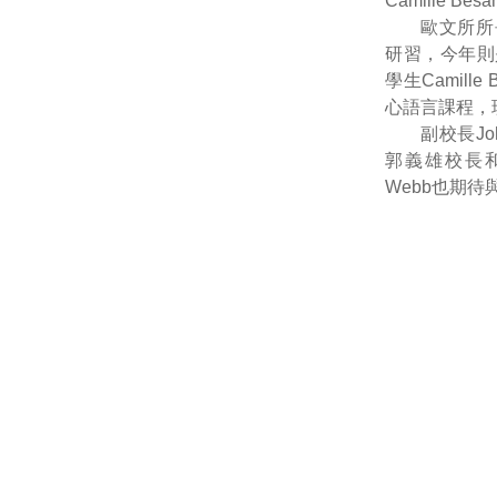
Camille B
歐文所所
研習，今年則
學生Camill
心語言課程，
副校長J
郭義雄校長和
Webb也期