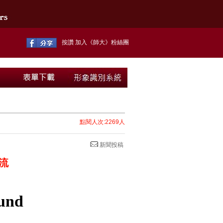
按讚 加入《師大》粉絲團
點閱人次:2269人
新聞投稿
流