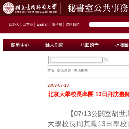
回師大
│
回首頁
│
English
│
電子報
│
聯絡我們
首頁
›
師大新聞
›
學術動態
2009-07-13
北京大學校長率團 13日拜訪臺
【07/13公關室胡世
大學校長周其鳳13日率校