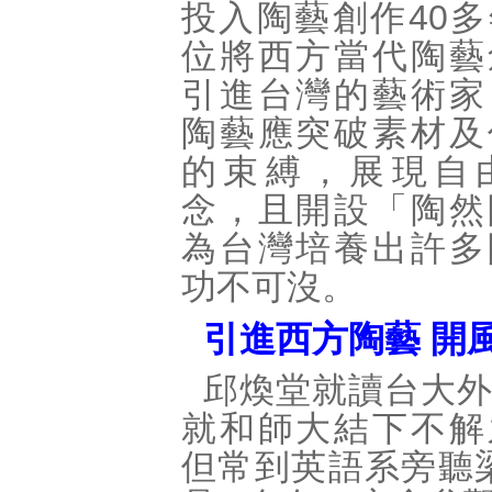
投入陶藝創作40
位將西方當代陶藝
引進台灣的藝術家
陶藝應突破素材及
的束縛，展現自
念，且開設「陶然
為台灣培養出許多
功不可沒。
引進西方陶藝 開
邱煥堂就讀台大
就和師大結下不解
但常到英語系旁聽