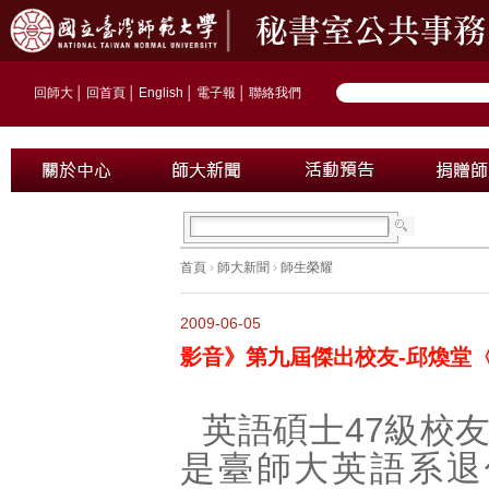
回師大
│
回首頁
│
English
│
電子報
│
聯絡我們
首頁
›
師大新聞
›
師生榮耀
2009-06-05
影音》第九屆傑出校友-邱煥堂
英語碩士47級校
是臺師大英語系退