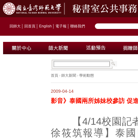
回師大
│
回首頁
│
English
│
電子報
│
聯絡我們
首頁
›
師大新聞
›
學術動態
2009-04-14
影音》泰國兩所姊妹校參訪 促
【4/14校園記
徐筱筑報導】泰國