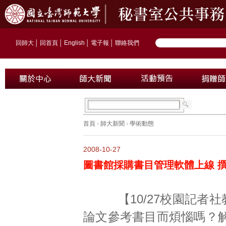
回師大
│
回首頁
│
English
│
電子報
│
聯絡我們
首頁
›
師大新聞
›
學術動態
2008-10-27
圖書館採購書目管理軟體上線 
【10/27校園記者社
論文參考書目而煩惱嗎？