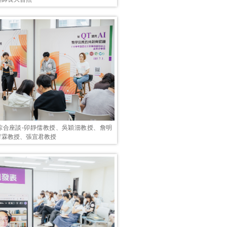
綜合座談-卯靜儒教授、吳穎沺教授、詹明
育霖教授、張宜君教授