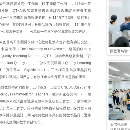
委託執行普通高中工作圈（以下簡稱工作圈），114學年度
推動「QT×AI教師素養讀書會暨課程教學評量研發工作
經一年的跨學科協作與研發後，於115年7月3日（星期五）
舉辦「當QT遇見AI：教學品質的共創與實踐──114學年度
中心成果分享會」，分享這一年來的研發成果與實踐經驗。
24年底普高工作圈與學科中心教師赴澳洲進行教育參訪交流，
（The University of Newcastle）發展的Quality
國教署高級
及Quality Teaching Rounds（QTR）教師專業發展機制。QT
ectual Quality）」、「教學品質環境（Quality Learning
t）」及「價值導向（Significance）」三大構面作為教學品質判
專業對話與共同反思，有效促進學生深度且有意義的學習。
術對教育帶來的影響，工作圈進一步結合UNESCO於2024年
tency Framework for Teachers（教師AI素養架構）》，規
×AI教師素養讀書會暨課程教學評量研發工作坊」。參與教師
設計思考工作坊、跨科共備與教案研發等歷程，探討如何將
、教學與評量設計，同時維持教師專業判斷與教學品質，逐步
與科技應用的教學實踐模式。
葉信村組長
持及發表參