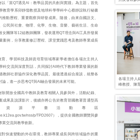
會以「當QT遇見AI：教學品質的共創與實踐」為主題，首先
學教育學系卯靜儒教授及地球科學學科中心蔡靜誼執行秘書
作坊的推動歷程、重要觀察與研發成果。隨後，由來自國語文、
、公民與社會、物理、化學、生物、音樂、藝術生活、生命
女團隊等12組教師團隊，發表運用QT理念與AI工具所發展
量案例，分享教案修訂歷程、課堂實踐思考及教師專業成長
教育、學習科技及師資培育領域專家學者擔任各場次主持人
學科交流與深度對話，共同探討AI時代下教師專業發展的新
過教師社群協作深化教學品質。最後透過綜合座談，統整各
各場主持人
討論，進一步思考QT與AI融合發展的未來可能。
峰教授、陳
會除開放全國高中教師及教育相關人員參與外，活動紀錄、
案成果及說課影片，後續亦將公告於教育部國教署普通型高
科資源平臺活動專區
ource.k12ea.gov.tw/nss/p/TPD2607），提供全國教師瀏覽與參
專業交流與教學創新。
面對快速變動的外在環境，教師專業成長與跨領域協作的重