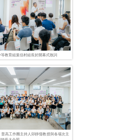
中等教育組葉信村組長於開幕式致詞
、普高工作圈主持人卯靜儒教授與各場次主
與師長大合照