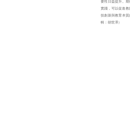
要性日益提升。期
實踐，可以促進教
技創新與教育本質
輯：胡世澤）