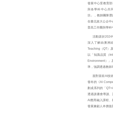
發展中心受教育部
與各學科中心共同
坊」，教師團隊歷
在臺北政大公企中心
普高工作圈與學科
活動源於20
深入了解由澳洲紐卡索大學
Teaching（QT）
以「知識品質（Intell
Environmen
準，強調透過教師
面對當前AI技
發布的《AI Compe
劃成系列的「QT
透過讀書會導讀、
AI應用融入課程
發展兼顧人本價值