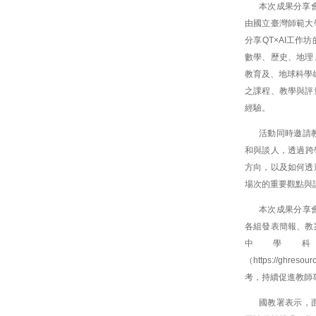
本次成果分享
由國立臺灣師範大
分享QT×AI工
數學、歷史、地理
教育及、地球科學雄
之課程、教學與評
經驗。
活動同時邀請
和與談人，透過跨
方向，以及如何透
場次的重要觀點與
本次成果分享
各組發表簡報、教
中學
（https://ghres
考，持續促進教師
國教署表示，