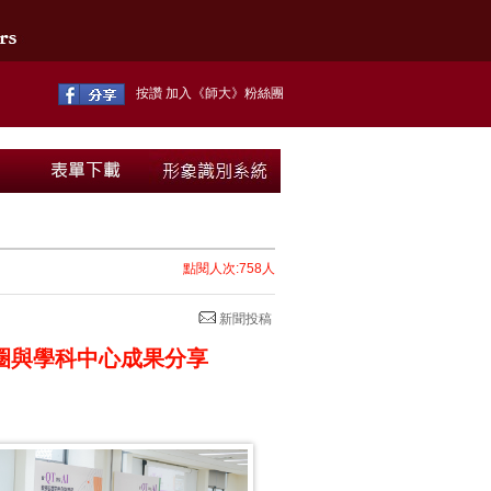
按讚 加入《師大》粉絲團
點閱人次:758人
新聞投稿
作圈與學科中心成果分享