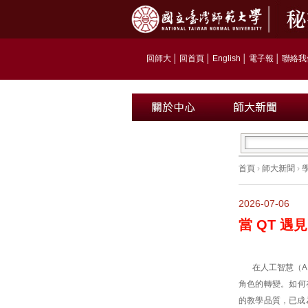
回師大
│
回首頁
│
English
│
電子報
│
聯絡我
首頁
›
師大新聞
›
2026-07-06
當 QT 
在人工智慧（
角色的轉變。如何
的教學品質，已成