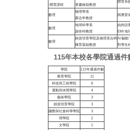
體育系
-體育課程
掌慶維副教授
物理學系
數理
因應普
蔡志申教授
地球科學系
由跨語
數理
謝奈特教授
EMI 
師資培育學院及物理系合聘
AI 
數理
陳育霖副教授
對學生
115年本校各學院通過件
學院
115年通過件數
教育學院
11
科技與工程學院
8
運動與休閒學院
4
藝術學院
3
師資培育學院
3
國際與社會科學學院
3
理學院
2
文學院
1