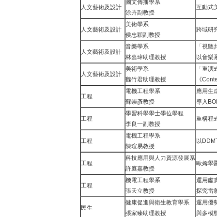
圖文傳播學系
人文藝術及設計
互動式
涂卉副教授
美術學系
人文藝術及設計
跨域研
侯忠穎副教授
音樂學系
「視聽
人文藝術及設計
林嘉瑋助理教授
以音樂
美術學系
「重演式
人文藝術及設計
魏竹君助理教授
《Cont
電機工程學系
應用生成
工程
蘇崇彥教授
導入BO
學習科學學士學位學程
工程
重構程
李良一副教授
電機工程學系
工程
以DD
陳瑄易教授
科技應用與人力資源發展系
工程
歐姆學
許庭嘉教授
機電工程學系
運用虛
工程
張天立教授
探究雷
健康促進與衛生教育學系
運用優
民生
張家臻助理教授
與多模