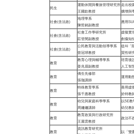
運動休閒與餐旅管理研究所
走出校
民生
王國欽教授
擴增與
地理學系
社會(含法政)
應用SU
陳哲銘副教授
社會工作學研究所
虛擬實
社會(含法政)
莊登閔副教授
創傷知
公民教育與活動領導學系
從AI
社會(含法政)
曾冠球教授
質性研
教育心理與輔導學系
培育後
教育
姜兆眉副教授
人工智
僑生先修部
教育
運用動態
張珈講師
特殊教育學系
善用虛
教育
張千惠教授
於特教
幼兒與家庭科學學系
以5E
教育
周姍姍講師
幼兒教師
教育政策與行政研究所
教育
政治不
王麗雲教授
資訊教育研究所
教育
以「雙