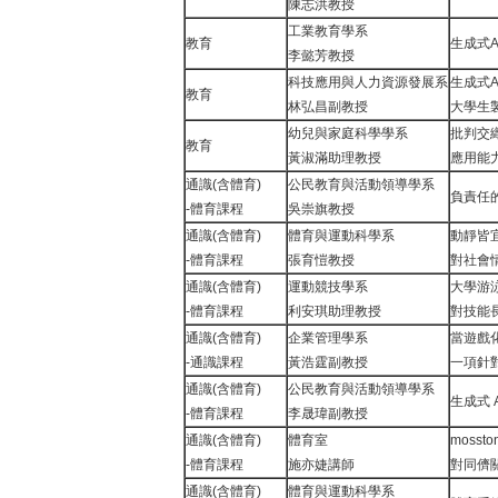
陳志洪教授
工業教育學系
教育
生成式
李懿芳教授
科技應用與人力資源發展系
生成式
教育
林弘昌副教授
大學生
幼兒與家庭科學學系
批判交
教育
黃淑滿助理教授
應用能
通識(含體育)
公民教育與活動領導學系
負責任
-體育課程
吳崇旗教授
通識(含體育)
體育與運動科學系
動靜皆
-體育課程
張育愷教授
對社會
通識(含體育)
運動競技學系
大學游
-體育課程
利安琪助理教授
對技能
通識(含體育)
企業管理學系
當遊戲化
-通識課程
黃浩霆副教授
一項針
通識(含體育)
公民教育與活動領導學系
生成式 
-體育課程
李晟瑋副教授
通識(含體育)
體育室
moss
-體育課程
施亦婕講師
對同儕
通識(含體育)
體育與運動科學系