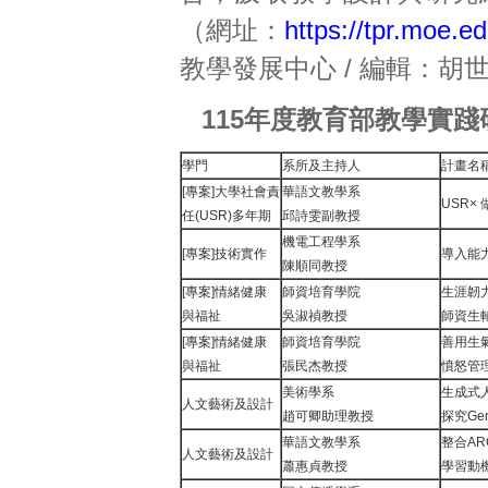
（網址：
https://tpr.moe.e
教學發展中心 / 編輯：胡世
115年度教育部教學實
學門
系所及主持人
計畫名
[專案]大學社會責
華語文教學系
USR
任(USR)多年期
邱詩雯副教授
機電工程學系
[專案]技術實作
導入能
陳順同教授
[專案]情緒健康
師資培育學院
生涯韌
與福祉
吳淑禎教授
師資生
[專案]情緒健康
師資培育學院
善用生
與福祉
張民杰教授
憤怒管
美術學系
生成式
人文藝術及設計
趙可卿助理教授
探究G
華語文教學系
整合A
人文藝術及設計
蕭惠貞教授
學習動