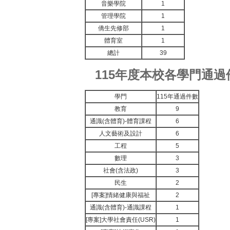
音樂學院
1
管理學院
1
僑生先修部
1
體育室
1
總計
39
115年度本校各學門通過
學門
115年通過件數
教育
9
通識(含體育)-體育課程
6
人文藝術及設計
6
工程
5
數理
3
社會(含法政)
3
民生
2
[專案]情緒健康與福祉
2
通識(含體育)-通識課程
1
[專案]大學社會責任(USR)
1