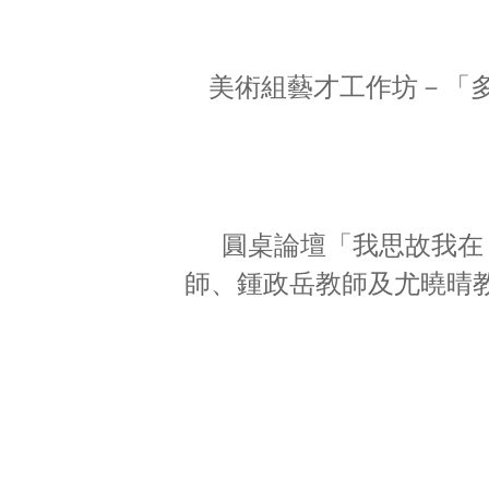
美術組藝才工作坊－「
圓桌論壇「我思故我在
師、鍾政岳教師及尤曉晴