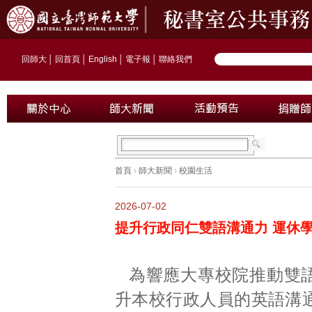
回師大
│
回首頁
│
English
│
電子報
│
聯絡我們
首頁
›
師大新聞
›
校園生活
2026-07-02
提升行政同仁雙語溝通力 運休學
為響應大專校院推動雙
升本校行政人員的英語溝