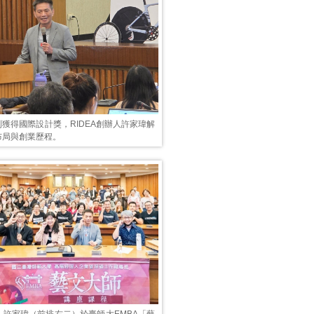
獲得國際設計獎，RIDEA創辦人許家瑋解
布局與創業歷程。
辦人許家瑋（前排右二）於臺師大EMBA「藝