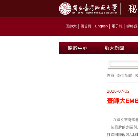
回師大
│
回首頁
│
English
│
電子報
│
聯絡我
首頁
›
師大新聞
›
2026-07-02
臺師大EM
在國立臺灣師
一個品牌的創業與
打造國際改裝品牌