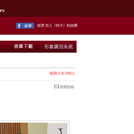
按讚 加入《師大》粉絲團
點閱人次:288人
新聞投稿