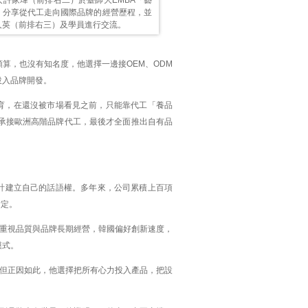
」分享從代工走向國際品牌的經營歷程，並
人英（前排右三）及學員進行交流。
預算，也沒有知名度，他選擇一邊接OEM、ODM
投入品牌開發。
育，在還沒被市場看見之前，只能靠代工「養品
承接歐洲高階品牌代工，最後才全面推出自有品
設計建立自己的話語權。多年來，公司累積上百項
肯定。
重視品質與品牌長期經營，韓國偏好創新速度，
模式。
但正因如此，他選擇把所有心力投入產品，把設