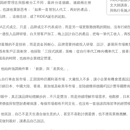
因經營理念與股權分工不同，最終分道揚鑣。連續兩次挫
文大師講座
，也讓他重新思考：「如果一直替別人代工，再好的產品，
與執行長施
品牌。」這個念頭，成了RIDEA誕生的起點。
IDEA正式成立。只是，品牌成立不代表成功，而是另一場更艱難挑戰的開始。沒有行銷
一邊投入品牌研發。白天替客戶加工，晚上設計自己的產品，把每一筆代工收入，再
牌最難的不是技術，而是資金與耐心。品牌需要持續投入研發、設計、參展與市場教
既有客戶正面衝突，他採取「三段式跳躍」策略：從自行車代工轉向機車代工，接著
成長的時間，也維持企業穩定營運。
，他始終強調兩件事：「創新」與「差異化」。
擇投入自行車改裝市場，正因當時仍屬利基市場，大廠投入不多，讓小企業有機會透過
行銷日本、中國大陸、香港、新加坡及歐美等市場，並陸續獲得德國iF設計獎等國際
瑋眼中，真正讓品牌站穩腳步的，不只是獎項，而是持續理解市場需求。他觀察，日本
牌價值與智慧財產權保護，每個市場都有不同文化，也沒有一套放諸四海皆準的經營
，他笑說，自己不是天生適合做生意的人，甚至不喜歡討價還價，也不擅長業務應酬。
質做到最好，讓產品自己說話。