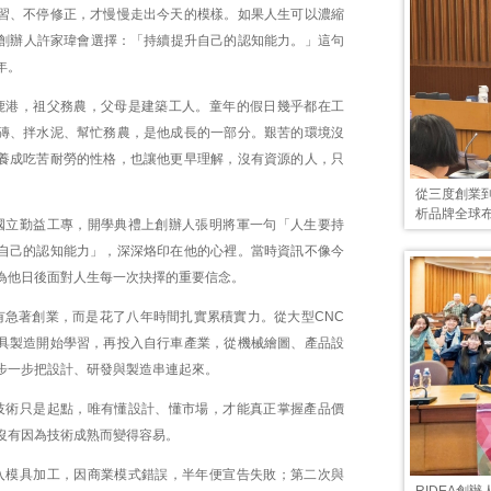
習、不停修正，才慢慢走出今天的模樣。如果人生可以濃縮
EA創辦人許家瑋會選擇：「持續提升自己的認知能力。」這句
年。
鹿港，祖父務農，父母是建築工人。童年的假日幾乎都在工
磚、拌水泥、幫忙務農，是他成長的一部分。艱苦的環境沒
養成吃苦耐勞的性格，也讓他更早理解，沒有資源的人，只
。
從三度創業到
析品牌全球
國立勤益工專，開學典禮上創辦人張明將軍一句「人生要持
自己的認知能力」，深深烙印在他的心裡。當時資訊不像今
為他日後面對人生每一次抉擇的重要信念。
有急著創業，而是花了八年時間扎實累積實力。從大型CNC
具製造開始學習，再投入自行車產業，從機械繪圖、產品設
步一步把設計、研發與製造串連起來。
技術只是起點，唯有懂設計、懂市場，才能真正掌握產品價
沒有因為技術成熟而變得容易。
入模具加工，因商業模式錯誤，半年便宣告失敗；第二次與
RIDEA創