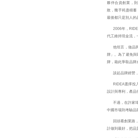
夥伴合資創業，則
敗，幾乎耗盡積蓄
最後都只是別人的
2006年，R
代工維持現金流，
他坦言，做品
牌」。為了避免與
牌，藉此爭取品牌
談起品牌經營
RIDEA選
設計與專利，產品
不過，在許家
中國市場則考驗品
回頭看創業路
計做到最好，把品