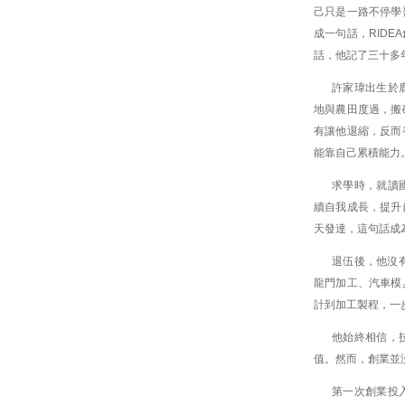
己只是一路不停學
成一句話，RID
話，他記了三十多
許家瑋出生於
地與農田度過，搬
有讓他退縮，反而
能靠自己累積能力
求學時，就讀
續自我成長，提升
天發達，這句話成
退伍後，他沒
龍門加工、汽車模
計到加工製程，一
他始終相信，
值。然而，創業並
第一次創業投