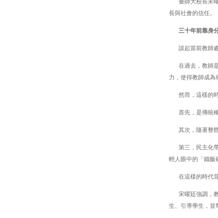
臺師大校長宋
長與社會的信任。
三十年前靠身
談起當前教師
在過去，教師
力，使得教師成為
然而，這樣的
首先，是傳統
其次，隨著整
第三，民主化
輕人眼中的「鐵飯
在這樣的時代
宋曜廷強調，
生、引導學生，並