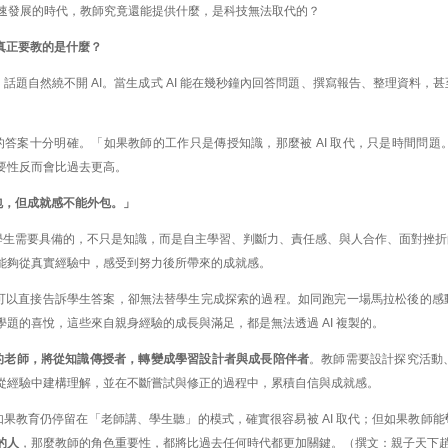
 快速發展的時代，教師究竟還能提供什麼，是科技無法取代的？
師真正要教的是什麼？
話題自然繞不開 AI。當生成式 AI 能在幾秒鐘內回答問題、撰寫報告、整理資料
的答案十分明確。「如果教師的工作只是傳授知識，那麼被 AI 取代，只是時間問
要性反而會比過去更高。
包，但成就感不能外包。」
學生需要具備的，不只是知識，而是自主學習、判斷力、責任感、與人合作、面對挫折
能夠從真實經驗中，感受到努力後所帶來的成就感。
I 可以直接告訴學生答案，卻無法替學生完成探索的過程。如同跑完一場馬拉松後的
學題的喜悅，這些來自親身經驗的成長與滿足，都是無法透過 AI 複製的。
的老師，將從知識傳授者，轉變成學習設計者與成長陪伴者
。教師需要設計探究活動
從經驗中建構理解，並在不斷嘗試與修正的過程中，累積自信與成就感。
果教育仍停留在「老師講、學生聽」的模式，確實很容易被 AI 取代；但如果教師能
的人
，那麼教師的角色重要性，都將比過去任何時代都更加關鍵。（撰文：親子天下