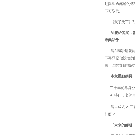
動與生命經驗的傳
不可取代。
《親子天下》7
AI能給答案
專業賦予
當AI幾秒鐘
不再只是假設性的
感，若教育目標是
本文重點摘要
三十年前靠身
AI 時代，老
當生成式 AI
什麼？
「未來的師道