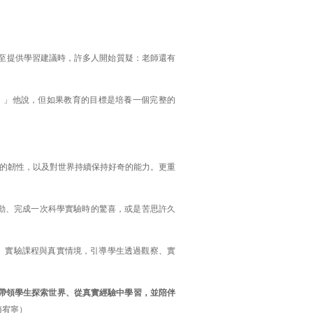
，甚至提供學習建議時，許多人開始質疑：老師還有
題。」他說，但如果教育的目標是培養一個完整的
的韌性，以及對世界持續保持好奇的能力。更重
感動、完成一次科學實驗時的驚喜，或是苦思許久
、實驗課程與真實情境，引導學生透過觀察、實
帶領學生探索世界、從真實經驗中學習，並陪伴
趙宥寧）