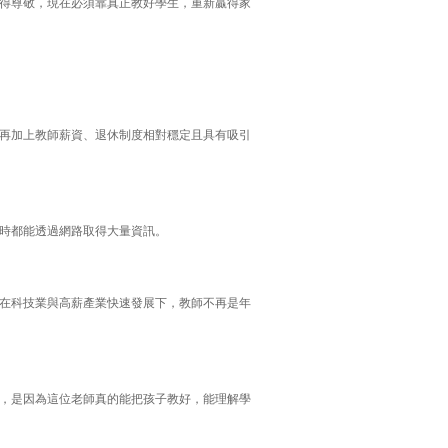
得尊敬，現在必須靠真正教好學生，重新贏得家
再加上教師薪資、退休制度相對穩定且具有吸引
時都能透過網路取得大量資訊。
在科技業與高薪產業快速發展下，教師不再是年
，是因為這位老師真的能把孩子教好，能理解學