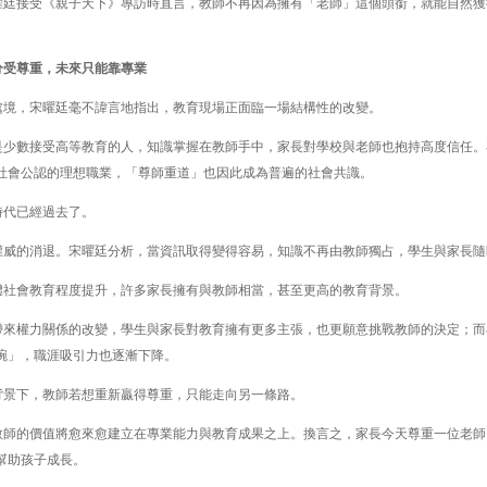
曜廷接受《親子天下》專訪時直言，教師不再因為擁有「老師」這個頭銜，就能自然獲
分受尊重，未來只能靠專業
處境，宋曜廷毫不諱言地指出，教育現場正面臨一場結構性的改變。
是少數接受高等教育的人，知識掌握在教師手中，家長對學校與老師也抱持高度信任。
社會公認的理想職業，「尊師重道」也因此成為普遍的社會共識。
時代已經過去了。
權威的消退。宋曜廷分析，當資訊取得變得容易，知識不再由教師獨占，學生與家長隨
體社會教育程度提升，許多家長擁有與教師相當，甚至更高的教育背景。
帶來權力關係的改變，學生與家長對教育擁有更多主張，也更願意挑戰教師的決定；而
碗」，職涯吸引力也逐漸下降。
背景下，教師若想重新贏得尊重，只能走向另一條路。
教師的價值將愈來愈建立在專業能力與教育成果之上。換言之，家長今天尊重一位老師
幫助孩子成長。