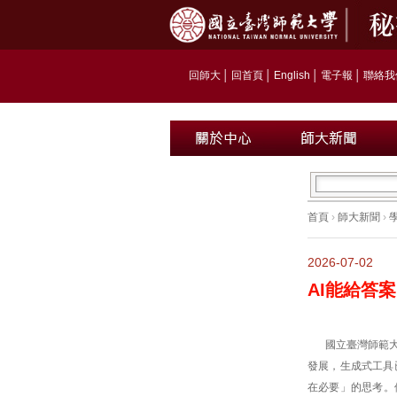
回師大
│
回首頁
│
English
│
電子報
│
聯絡我
首頁
›
師大新聞
›
2026-07-02
AI能給答
國立臺灣師範
發展，生成式工具
在必要」的思考。