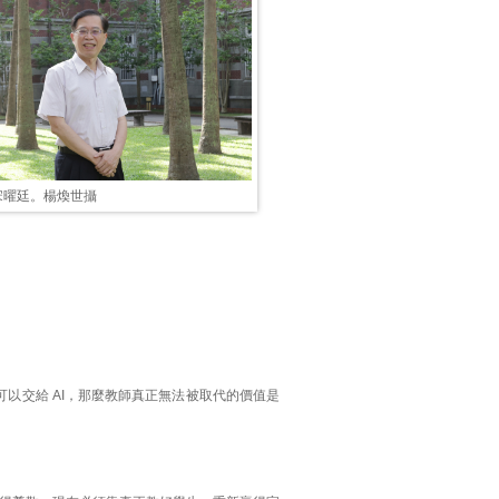
宋曜廷。楊煥世攝
可以交給 AI，那麼教師真正無法被取代的價值是