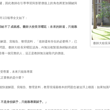
遞，因此教師在引導學習與形塑價值上的角色將更加關鍵與
月1日報導全文如下：
，卻給不了成就感。臺師大校長宋曜廷：未來的師道，只能靠
就能解題、寫報告、整理資料，「老師還有存在的必要嗎？」已
臺師大校長
問題。臺師大校長宋曜廷認為，AI無法複製親身經驗的成就
培養一個完整的人，這正是教師無法被取代的價值。
分受尊重，未來只能靠專業
師真正要教的是什麼？
 正能快速解題、寫報告、整理資料，教育現場最根本的問題也被迫浮上檯面：如果知識
，不是身份賦予，只能靠專業賦予。」