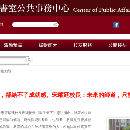
們
學術動態
案，卻給不了成就感。宋曜廷校長：未來的師道，只
大學宋曜廷校長近期接受《親子天下》專訪指出，隨著AI快速
已能協助解題、寫作與資料整理，也引發「教師是否仍具存
他強調，教育的核心在於培養完整的人，AI無法取代真實互