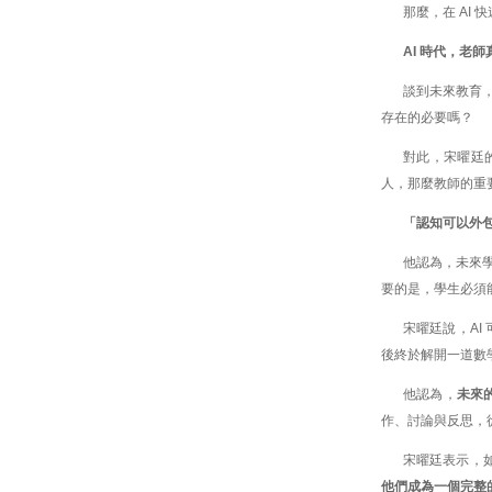
那麼，在 AI
AI 時代，老
談到未來教育，
存在的必要嗎？
對此，宋曜廷
人，那麼教師的重
「認知可以外
他認為，未來
要的是，學生必須
宋曜廷說，A
後終於解開一道數
他認為，
未來
作、討論與反思，
宋曜廷表示，如
他們成為一個完整