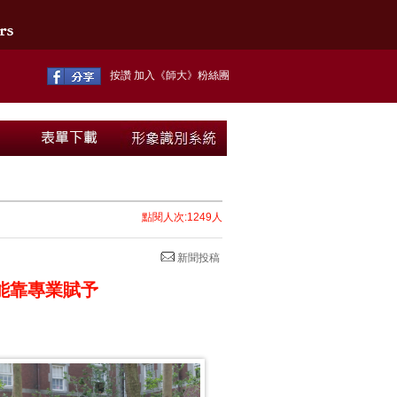
按讚 加入《師大》粉絲團
點閱人次:1249人
新聞投稿
能靠專業賦予