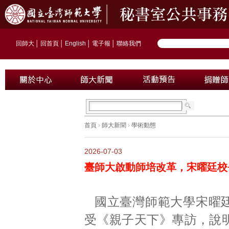
回師大
│
回首頁
│
English
│
電子報
│
聯絡我們
首頁
›
師大新聞
›
學術動態
2026-07-03
臺師大啟動師培改革，宋曜廷校
國立臺灣師範大學宋曜
受《親子天下》專訪，說