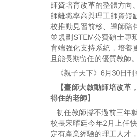
師資培育改革的整體方向
師離職率高與理工師資短
校推動見習前移、導師陪
並規劃STEM公費碩士專
育端強化支持系統，培養
且能長期留任的優質教師
《親子天下》6月30日
【臺師大啟動師培改革
得住的老師】
初任教師撐不過前三年
校長宋曜廷今年2月上任
定有產業經驗的理工人才，