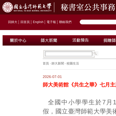
回師大
│
回首頁
│
English
│
電子報
│
聯絡我們
首頁
›
師大新聞
›
校園生活
2026-07-01
師大美術館《共生之華》七月主
全國中小學學生於7月
假，國立臺灣師範大學美