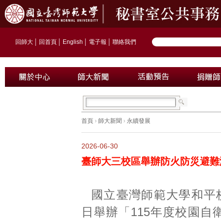
回師大
│
回首頁
│
English
│
電子報
│
聯絡我們
首頁
›
師大新聞
›
永續發展
2026-06-30
臺師大三校區舉辦防火防災避難
國立臺灣師範大學和平校
日舉辦「115年度校園自