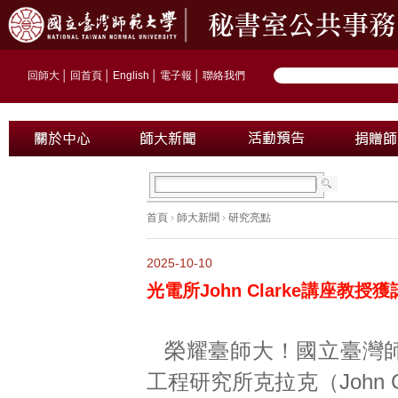
回師大
│
回首頁
│
English
│
電子報
│
聯絡我們
首頁
›
師大新聞
›
研究亮點
2025-10-10
光電所John Clarke講座
榮耀臺師大！國立臺灣
工程研究所克拉克（John C