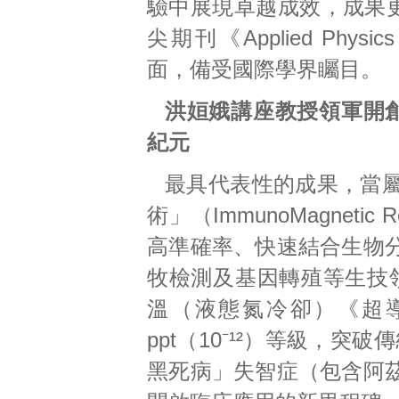
驗中展現卓越成效，成果
尖期刊《Applied Physics
面，備受國際學界矚目。
洪姮娥講座教授領軍開
紀元
最具代表性的成果，當
術」（ImmunoMagneti
高準確率、快速結合生物
牧檢測及基因轉殖等生技領
溫（液態氮冷卻）《超
ppt（10⁻¹²）等級，
黑死病」失智症（包含阿