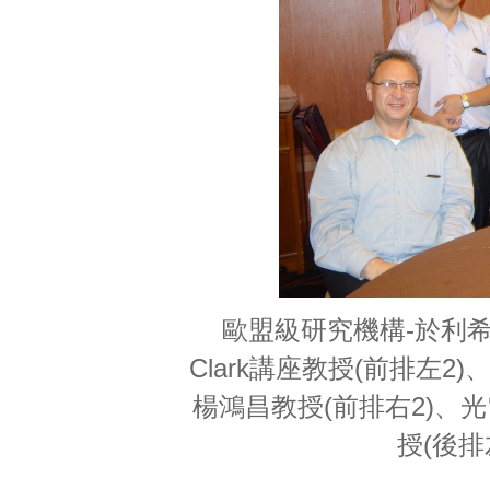
歐盟級研究機構-於利希研究中
Clark講座教授(前排左
楊鴻昌教授(前排右2)、
授(後排