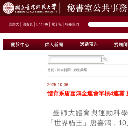
回師大
│
回首頁
│
English
│
電子報
│
聯絡我們
首頁
›
師大新聞
›
師生榮耀
2025-10-06
體育系唐嘉鴻全運會單槓4連霸
臺師大體育與運動科
「世界貓王」唐嘉鴻，10