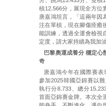
分、跳馬13.433分、雙槓1
槓12.566分，展現全方
唐嘉鴻坦言，「這兩年因
注在單槓，現在腳傷痊癒
能訓練，透過全運會檢視
定度，請大家持續為我加
巴黎奧運成養分 穩定心
奇
唐嘉鴻今年在國際賽表
參加2025韓國亞錦賽以難度
執行分8.733、總分15.2
首面亞錦賽金牌。本次全
能身手，不斷進化，邁向