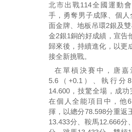
北市出戰114全國運動
手，勇奪男子成隊、個人
面金牌、地板吊環2銀及雙
金2銀1銅的好成績，宣告
歸來後，持續進化，以更
接全新挑戰。
在單槓決賽中，唐嘉
5.6（+0.1）、執行分8
14.600，技驚全場，成
在個人全能項目中，他
揮，以總分78.598分重
13.433分、鞍馬12.666分