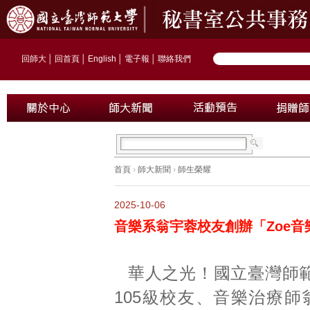
回師大
│
回首頁
│
English
│
電子報
│
聯絡我們
首頁
›
師大新聞
›
師生榮耀
2025-10-06
音樂系翁宇蓉校友創辦「Zoe音
華人之光！國立臺灣師
105級校友、音樂治療師