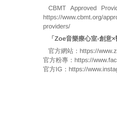
CBMT Approve
https://www.cbmt.org/appro
providers/
「Zoe音樂療心室-創意
官方網站：
https://www.
官方粉專：
https://www.fa
官方IG：
https://www.inst