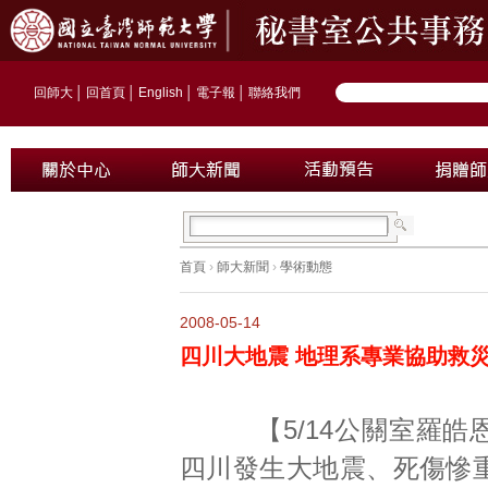
回師大
│
回首頁
│
English
│
電子報
│
聯絡我們
首頁
›
師大新聞
›
學術動態
2008-05-14
四川大地震 地理系專業協助救
【5/14公關室羅皓
四川發生大地震、死傷慘