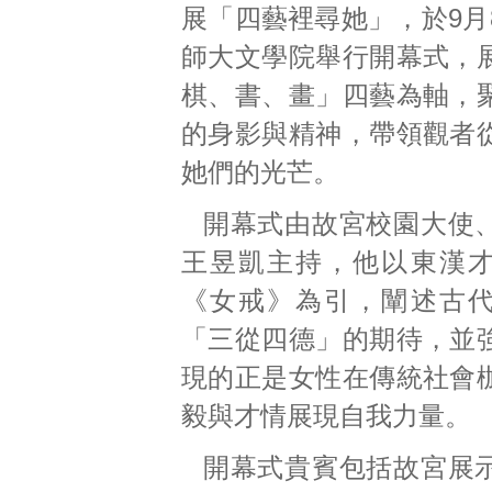
展「四藝裡尋她」，於9月
師大文學院舉行開幕式，
棋、書、畫」四藝為軸，
的身影與精神，帶領觀者
她們的光芒。
開幕式由故宮校園大使
王昱凱主持，他以東漢
《女戒》為引，闡述古
「三從四德」的期待，並
現的正是女性在傳統社會
毅與才情展現自我力量。
開幕式貴賓包括故宮展