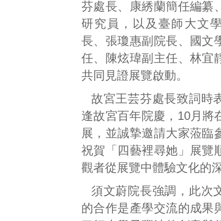
芬處長、康綉蘭簡任編纂
研究員，以及臺師大文
長、張瓊惠副院長、國文
任、陳炫瑋副主任、林宜
共同見證展覽啟動。
故宮王芸芬處長致詞時
逢故宮百年院慶，10月將
展，並誠摯邀請大家蒞臨
祝賀「四藝裡尋她」展覽
觀者從展覽中體驗文化的
須文蔚院長強調，此次
的合作是產學交流的成果