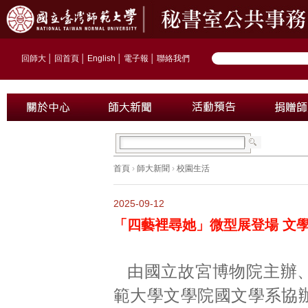
回師大
│
回首頁
│
English
│
電子報
│
聯絡我們
首頁
›
師大新聞
›
校園生活
2025-09-12
「四藝裡尋她」微型展登場 文
由國立故宮博物院主辦
範大學文學院國文學系協