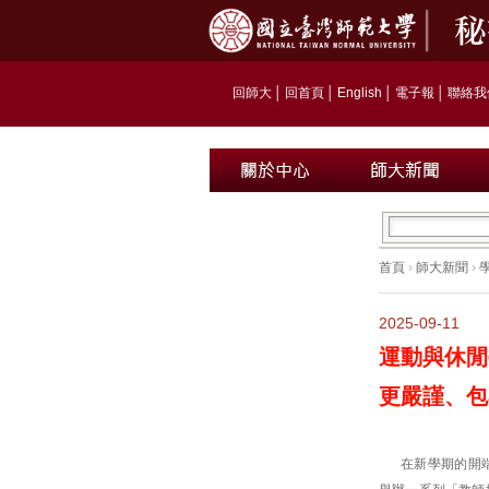
回師大
│
回首頁
│
English
│
電子報
│
聯絡我
首頁
›
師大新聞
›
2025-09-11
運動與休閒
更嚴謹、包
在新學期的開