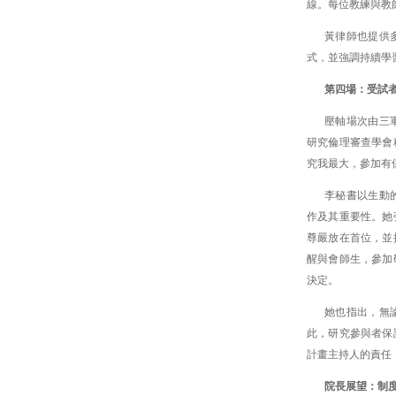
線。每位教練與教
黃律師也提供
式，並強調持續學
第四場：受試
壓軸場次由三
研究倫理審查學會
究我最大，參加有
李秘書以生動
作及其重要性。她
尊嚴放在首位，並
醒與會師生，參加
決定。
她也指出，無
此，研究參與者保
計畫主持人的責任
院長展望：制