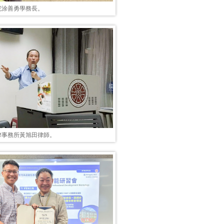
院涂善勇學務長。
律事務所黃旭田律師。