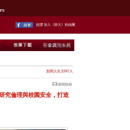
按讚 加入《師大》粉絲團
點閱人次:1587人
新聞投稿
焦研究倫理與校園安全，打造