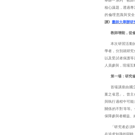
舉辦一系列「教師
核心議題，透過專
的倫理意識與安全
讀》
臺師大舉辦研
教師增能，從
本次研習活動
學者，分別就研究
以及受試者保護等
人員參與，現場互
第一場：研究
首場講座由國
案之省思」。曾主
與執行過程中可能
關係的不對等等。
保障參與者權益、
「研究者必須
在追求知識的同時