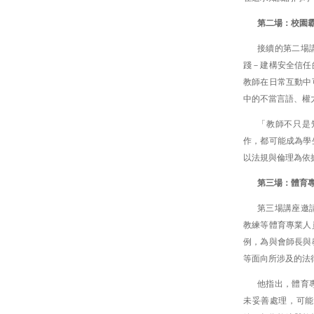
第二場：校園
接續的第二場
踐－建構安全信任
教師在日常互動中
中的不當言語、權
「教師不只是
作，都可能成為學
以法規與倫理為依
第三場：體育
第三場講座邀
教練等體育專業人
例，為與會師長與
等面向所涉及的法
他指出，體育
未妥善處理，可能