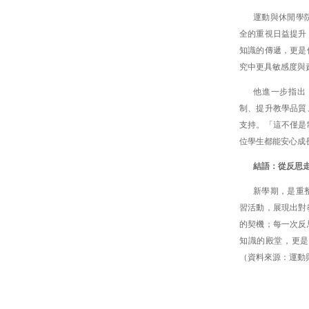
運動與休閒學
全的重視日益提升
知識的傳遞，更是
究中更具敏感度與
他進一步指出
制、提升教學品質
支持。「這不僅是
位學生都能安心成
結語：從反思
新學期，是重
習活動，展現出對
的契機；每一次反
知識的殿堂，更是
（資料來源：運動與