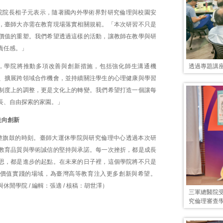
院院長相子元表示，隨著國內外學術界對研究倫理與校園安
，臺師大亦需在教育現場落實相關規範。「本次研習不只是
價值的重塑。我們希望透過這樣的活動，讓教師在教學與研
責任感。」
透過專題講
，學院將推動多項改善與創新措施，包括強化師生溝通機
、擴展跨領域合作機會，並持續關注學生的心理健康與學習
制度上的調整，更是文化上的轉變。我們希望打造一個讓每
長、自由探索的家園。」
走向創新
整旗鼓的時刻。臺師大運休學院與研究倫理中心透過本次研
教育品質與學術誠信的堅持與承諾。每一次挫折，都是成長
思，都是進步的起點。在未來的日子裡，這個學院將不只是
價值實踐的場域，為臺灣高等教育注入更多創新與希望。
休閒學院 / 編輯：張適 / 核稿：胡世澤）
三軍總醫院
究倫理審查