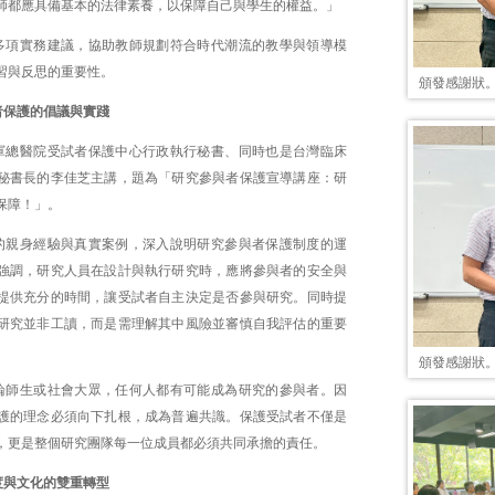
師都應具備基本的法律素養，以保障自己與學生的權益。」
多項實務建議，協助教師規劃符合時代潮流的教學與領導模
習與反思的重要性。
頒發感謝狀
者保護的倡議與實踐
軍總醫院受試者保護中心行政執行秘書、同時也是台灣臨床
秘書長的李佳芝主講，題為「研究參與者保護宣導講座：研
保障！」。
的親身經驗與真實案例，深入說明研究參與者保護制度的運
強調，研究人員在設計與執行研究時，應將參與者的安全與
提供充分的時間，讓受試者自主決定是否參與研究。同時提
研究並非工讀，而是需理解其中風險並審慎自我評估的重要
頒發感謝狀
論師生或社會大眾，任何人都有可能成為研究的參與者。因
護的理念必須向下扎根，成為普遍共識。保護受試者不僅是
，更是整個研究團隊每一位成員都必須共同承擔的責任。
度與文化的雙重轉型