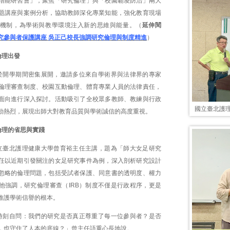
增能研習會」，聚焦「研究倫理」與「校園霸凌防治」兩大
題講座與案例分析，協助教師深化專業知能，強化教育現場
機制，為學術與教學環境注入新的思維與能量。（
延伸閱
究參與者保護講座 吳正己校長強調研究倫理與制度精進
）
倫理出發
於開學期間密集展開，邀請多位來自學術界與法律界的專家
倫理審查制度、校園互動倫理、體育專業人員的法律責任，
面向進行深入探討。活動吸引了全校眾多教師、教練與行政
國立臺北護
動熱烈，展現出師大對教育品質與學術誠信的高度重視。
倫理的省思與實踐
立臺北護理健康大學曾育裕主任主講，題為「師大女足研究
任以近期引發關注的女足研究事件為例，深入剖析研究設計
忽略的倫理問題，包括受試者保護、同意書的透明度、權力
他強調，研究倫理審查（IRB）制度不僅是行政程序，更是
維護學術信譽的根本。
時刻自問：我們的研究是否真正尊重了每一位參與者？是否
，也守住了人本的底線？」曾主任語重心長地說。