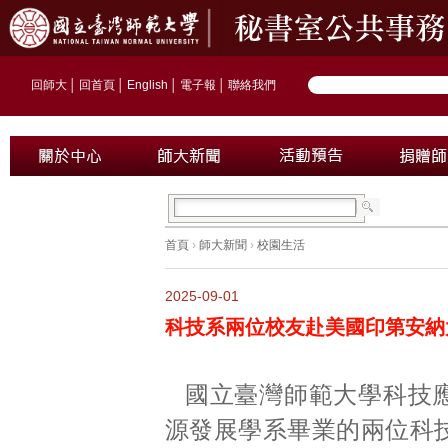
回師大
│
回首頁
│
English
│
電子報
│
聯絡我們
首頁
›
師大新聞
›
校園生活
2025-09-01
科技系兩位校友赴美國印第安納
國立臺灣師範大學科技
源發展學系畢業的兩位科