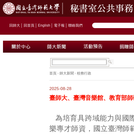
回師大
│
回首頁
│
English
│
電子報
│
聯絡我們
首頁
›
師大新聞
›
校務行政
2025-08-28
臺師大、臺灣音樂館、教育部師
為培育具跨域能力與國
樂專才師資，國立臺灣師