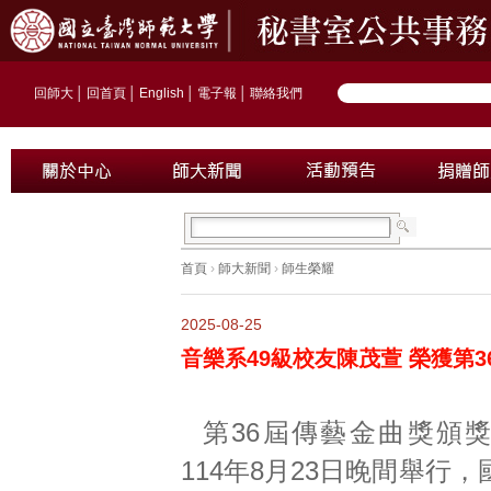
回師大
│
回首頁
│
English
│
電子報
│
聯絡我們
首頁
›
師大新聞
›
師生榮耀
2025-08-25
音樂系49級校友陳茂萱 榮獲第
第36屆傳藝金曲獎頒
114年8月23日晚間舉行