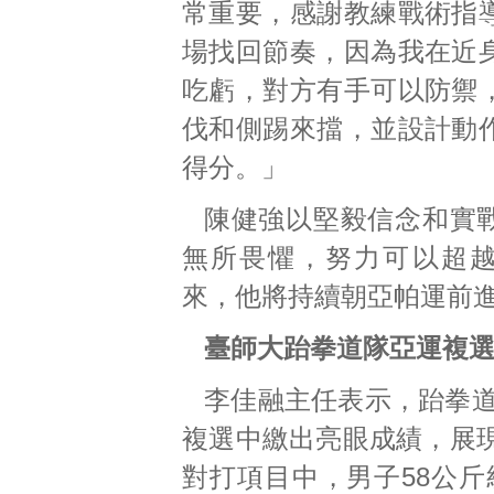
常重要，感謝教練戰術指
場找回節奏，因為我在近
吃虧，對方有手可以防禦
伐和側踢來擋，並設計動
得分。」
陳健強以堅毅信念和實
無所畏懼，努力可以超
來，他將持續朝亞帕運前
臺師大跆拳道隊亞運複選
李佳融主任表示，跆拳道
複選中繳出亮眼成績，展
對打項目中，男子58公斤