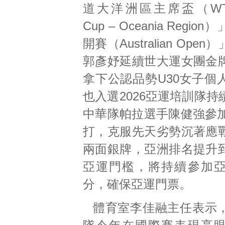
道大洋洲區主席盃（WT Pre
Cup – Oceania Regi
開賽（Australian Ope
郭彥妤延續世大運女團金
拿下公認品勢U30女子個
也入選2026亞運培訓隊
中華隊帕拉選手陳健強參加
打，克服先天劣勢沉著應
兩面銀牌，亞洲排名提升
亞運門檻，將持續參加
分，確保亞運門票。
體育室李佳融主任表示