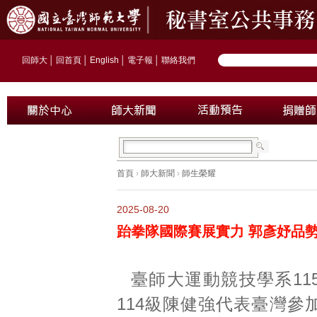
回師大
│
回首頁
│
English
│
電子報
│
聯絡我們
首頁
›
師大新聞
›
師生榮耀
2025-08-20
跆拳隊國際賽展實力 郭彥妤品
臺師大運動競技學系11
114級陳健強代表臺灣參