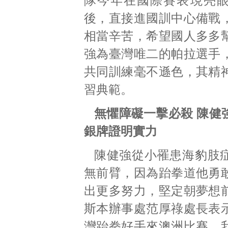
隊今年在國際賽表現亮
後，直接進國訓中心備戰
相當辛苦，希望國人多多
強為臺灣唯二的帕拉選手
共同訓練毫不遜色，其精
習典範。
無懼障礙一擊必殺 陳健
銀牌證明實力
陳健強從小罹患海豹肢
無前臂，因為跆拳道他勇
出更多努力，堅定朝夢想
斯本辦事處范厚祿處長表
灣跆拳好手來澳洲比賽，