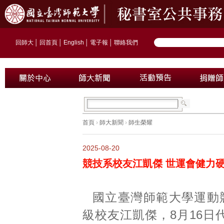
回師大
│
回首頁
│
English
│
電子報
│
聯絡我們
首頁
›
師大新聞
›
師生榮耀
2025-08-20
競技系校友江凱傑 世運會健力
國立臺灣師範大學運動競
級校友江凱傑，8月16日