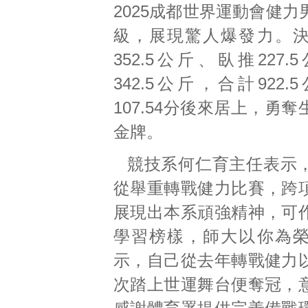
2025成都世界運動會健
級，展現驚人爆發力。
352.5公斤、臥推227
342.5公斤，合計922
107.54分後來居上，勇
金牌。
競技系何仁育主任表示
從舉重轉戰健力比賽，跨
展現出本系頑強精神，可
學習榜樣，師大以你為
示，自己從去年轉戰健力
次踏上世運舞台便奪冠，