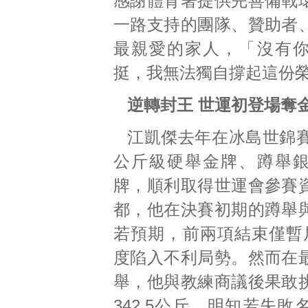
感謝體育署提供完善備戰
一路支持的團隊、贊助者
最親愛的家人，「沒有
挺，我無法獨自撐起這份
逆轉封王 世運初登場奪
江凱傑去年在冰島世錦賽
公斤級硬舉金牌、蹲舉
牌，順利取得世運會參賽
都，他在決賽初期的蹲舉
若預期，前兩項結束僅暫
度陷入不利局勢。然而在
舉，他與教練商議後果敢
342.5公斤，明知若失