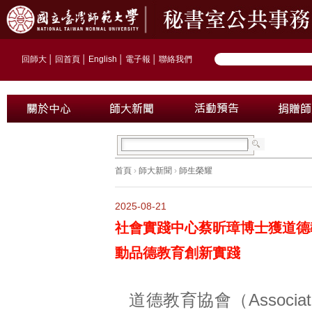
回師大
│
回首頁
│
English
│
電子報
│
聯絡我們
首頁
›
師大新聞
›
師生榮耀
2025-08-21
社會實踐中心蔡昕璋博士獲道德
動品德教育創新實踐
道德教育協會（Association