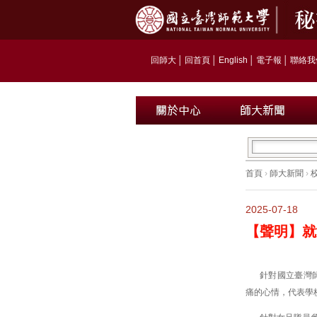
回師大
│
回首頁
│
English
│
電子報
│
聯絡我
首頁
›
師大新聞
›
2025-07-18
【聲明】就
針對國立臺灣
痛的心情，代表學