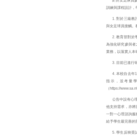
針對女足隊員
訓練與課程設計，
1. 對於三
與女足球員接觸。
2. 教育部
為強化研究參與者
業務，以落實人本
3. 目前已進
4. 本校自
指示，並考量
（
https://www.sa.
公告中設有心
他支持需求，亦將
一對一心理諮詢服
給予學生最完善的
5. 學生反