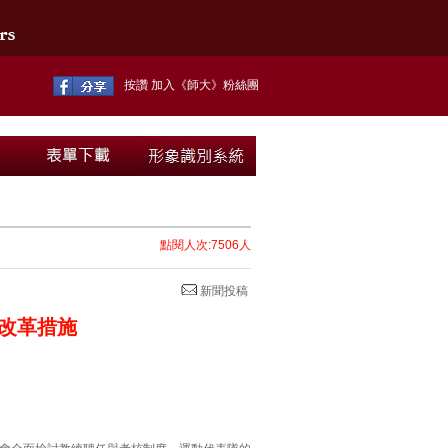
按讚 加入《師大》粉絲團
點閱人次:7506人
新聞投稿
改革措施