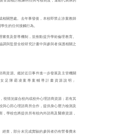
會全面檢討教練聘任與考核制度，運動代表隊的
完成相關懲處。去年事發後，本校即禁止涉案教師
關學生的任何接觸行為。
倫理審查及督導機制，並推動提升學術倫理教育。
協調與監督全校研究計畫中與參與者保護相關之
理諮商資源。鑑於近日事件進一步發展及主管機關
女足隊霸凌案專案輔導計畫資源說明」
，視情況媒合校內或校外心理諮商資源；若有其
校與心田心理諮商所合作，提供身心壓力檢測及
害，學校也將提供所有校內外諮商及醫療資源，
生。經查，部分未完成實驗的參與者仍有營養費未