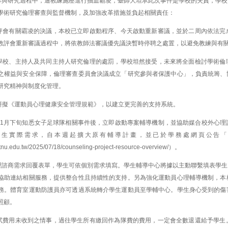
參與研究過程中，遭教練施壓進行抽血霸凌，臺師大坦承此次事件是學校的失責，學校
學術研究倫理審查與監督機制，及加強改革措施並負起相關責任：
級教評會有關霸凌的決議，本校已立即啟動程序、今天啟動重新審議，並於二周內依法
教評會重新審議過程中，將依教師法審議優先議決暫時停聘之處置，以避免教練與有
對於學校、主持人及共同主持人研究倫理的處罰，學校坦然接受，未來將全面檢討學術
之權益與安全保障，倫理審查委員會決議成立「研究參與者保護中心」，負責統籌、
研究精神與制度化管理。
行研擬《運動員心理健康安全管理規範》，以建立更完善的支持系統。
去年11月下旬知悉女子足球隊相關事件後，立即啟動專案輔導機制，並協助媒合校外心
學生實際需求，自本週起擴大原有輔導計畫，並已於學務處網頁公告「
ntnu.edu.tw/2025/07/18/counseling-project-resource-overview/
）。
理諮商需求回覆表單，學生可依個別需求填寫。學生輔導中心將據以主動聯繫填表學生
協助連結相關服務，提供整合性且持續性的支持。另為強化運動員心理輔導機制，本
務。體育室運動防護員亦可透過系統轉介學生運動員至學輔中心。學生身心受到的傷
照顧。
映受試費用未收到之情事，過往學生所有繳回作為隊費的費用，一定會全數退還給予學