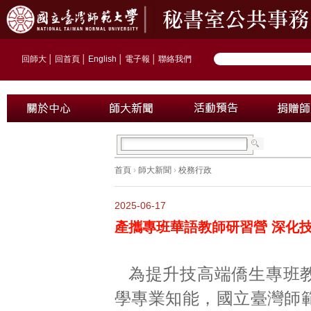
回師大
│
回首頁
│
English
│
電子報
│
聯絡我們
首頁
›
師大新聞
›
校務行政
2025-06-17
產攜專班華語教師研習營 深化
為提升技高端僑生專班
學專業知能，國立臺灣師