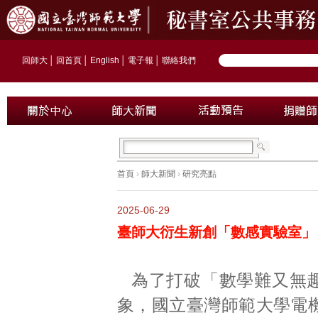
回師大
│
回首頁
│
English
│
電子報
│
聯絡我們
首頁
›
師大新聞
›
研究亮點
2025-06-29
臺師大衍生新創「數感實驗室」
為了打破「數學難又無
象，國立臺灣師範大學電