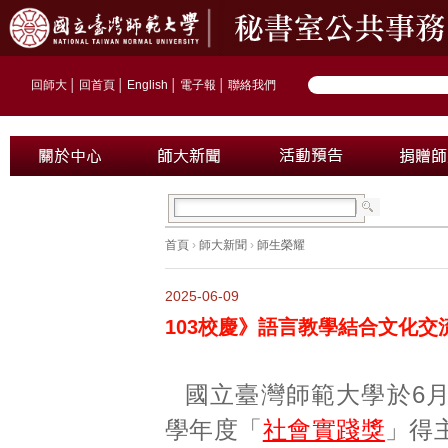
回師大
│
回首頁
│
English
│
電子報
│
聯絡我們
首頁
›
師大新聞
›
師生榮耀
2025-06-09
103校慶》語言教學結合文化交
國立臺灣師範大學於6月
學年度「
社會實踐獎
」得