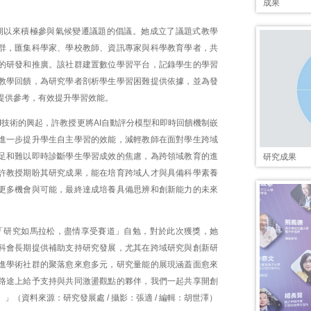
成果
期以來積極參與氣候變遷議題的倡議。她成立了議題式教學
群，匯集科學家、學校教師、資訊專家與科學教育學者，共
的研發和推廣。該社群建置數位學習平台，記錄學生的學習
教學回饋，為研究學者剖析學生學習困難提供依據，並為發
提供參考，有效提升學習效能。
I技術的興起，許教授更將AI自動評分模型和即時回饋機制嵌
進一步提升學生自主學習的效能，減輕教師在面對學生跨域
足和難以即時診斷學生學習成效的焦慮，為跨領域教育的進
研究成果
許教授期盼其研究成果，能在培育跨域人才與具備科學素養
更多機會與可能，最終達成培養具備思辨和創新能力的未來
「研究如馬拉松，盡情享受賽道」自勉，對於此次獲獎，她
科會長期提供補助支持研究發展，尤其在跨域研究與創新研
進學術社群的聚落愈來愈多元，研究量能的展現涵蓋面愈來
路途上給予支持與共同激盪觀點的夥伴，我們一起共享開創
」（資料來源：研究發展處 / 攝影：張適 / 編輯：胡世澤）