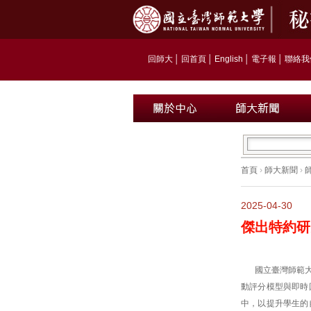
回師大
│
回首頁
│
English
│
電子報
│
聯絡我
首頁
›
師大新聞
›
2025-04-30
傑出特約研
國立臺灣師範
動評分模型與即時
中，以提升學生的