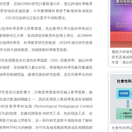
研究獎，且執行特約研究計畫期滿六年，更以跨域科學教育
育領域的卓越貢獻，今年榮獲國科會授予象徵終身成就的
」，4月29日從林法正副主委手中領取獎項。
大地球科學系學士班畢業後，先在臺灣大學大氣科學系碩士
愛俄華州立大學，取得課程與教育科技博士學位，自1998年
任地球科學系、科學教育研究所教授，2018年擔任研究發展
年起升任師大講座教授，持續推動科學教育創新。
臺師大研發
研究及氣候
研究長期聚焦於社會性科學議題（SSI）的教與學。她以科學
年度「傑出
的基礎，並積極導入數位科技，將複雜的科學現象與數據視
域學習相關理論，建構完善的研究架構，旨在培養學生的科
。
研究更具社會影響力，許教授將實徵研究融入教學實務。她
程成功實施的關鍵之一，因此長期投入教師專業成長相關研
學科知識 (Technological Pedagogical Content
， TPACK)的指標，並據此開發多項研究工具，包括晤談工具、自
學影片的線上問卷等。這一系列研究成果不僅能有效了解科
教學時TPACK的轉變，亦可作為檢視教師專業成長相關指標
社會性科學