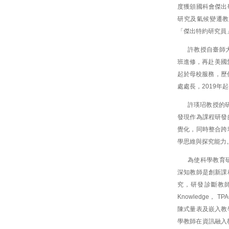
度獲頒國科會傑出
研究及氣候變遷教
「傑出特約研究員
許教授自臺師
班進修，再赴美國
起於母校服務，歷
處處長，2019
許瑛玿教授的
發現作為課程研發
覺化，同時整合跨
學思維與探究能力
為使科學教育
深知教師是創新課
究，研發診斷教師科技教學
Knowledge
陳式量表及嵌入教
學教師在資訊融入