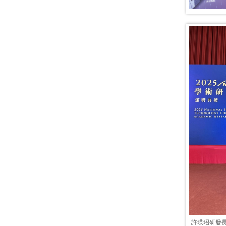
許瑛玿研發