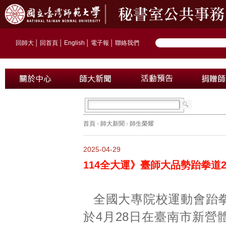
回師大
│
回首頁
│
English
│
電子報
│
聯絡我們
首頁
›
師大新聞
›
師生榮耀
2025-04-29
114全大運》臺師大品勢跆拳道
全國大專院校運動會跆
於4月28日在臺南市新營