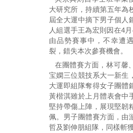
大研究所，持續第五年為
屆全大運中摘下男子個人
人組選手王為宏則因在4月
由品勢賽事中，不幸遭
裂，錯失本次參賽機會。
在團體賽方面，林可馨
宝嫻三位競技系大一新生
大運即組隊奪得女子團體
黃楷淇雖於上月體表會中
堅持帶傷上陣，展現堅韌
佩。男子團體賽方面，由
哲及劉伸朋組隊，同樣斬