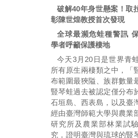
破解40年身世懸案！取
彰陳世煌教授首次發現
全球最瀕危蛙種警訊 
學者呼籲保護棲地
今天3月20日是世界青
所有原生兩棲類之中，「
布範圍最狹隘、族群數量
豎琴蛙過去被認定僅分布
石垣島、西表島，以及臺
經由臺灣師範大學與農業
研究所及農業部林業試
究，證明臺灣與琉球的豎