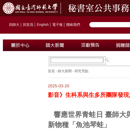
回師大
│
回首頁
│
English
│
電子報
│
聯絡我們
首頁
›
師大新聞
›
研究亮點
2025-03-20
影音》生科系與生多所團隊發現
響應世界青蛙日 臺師大
新物種「魚池琴蛙」