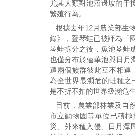
尤其人類對池沼邊坡的干
繁殖行為。
根據去年12月農業部生
錄》，豎琴蛙已被評為「國
琴蛙拆分之後，魚池琴蛙
也僅分布於蓮華池與日月潭
這兩個族群彼此互不相連，
為全世界最瀕危的蛙種之一
是不折不扣的世界級瀕危
目前，農業部林業及自
市立動物園等單位已積極
災、外來種入侵、日月潭